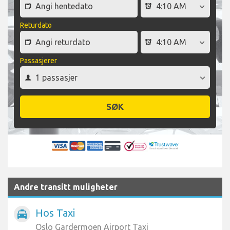
Returdato
Passasjerer
SØK
Andre transitt muligheter
Hos Taxi
local_taxi
Oslo Gardermoen Airport Taxi