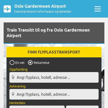
Oslo Gardermoen Airport
Essential Airport Informasjon og tjenester
Train Transitt til og fra Oslo Gardermoen
Airport
FINN FLYPLASSTRANSPORT
En vei
Returreise
Opphenting
Avlevering
Hentedato