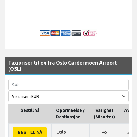
Taxipriser til og fra Oslo Gardermoen Airport
(OSL)
bestill nå
Opprinnelse /
Varighet
Avsta
Destinasjon
(Minutter)
Oslo
45
55 K
BESTILL NÅ