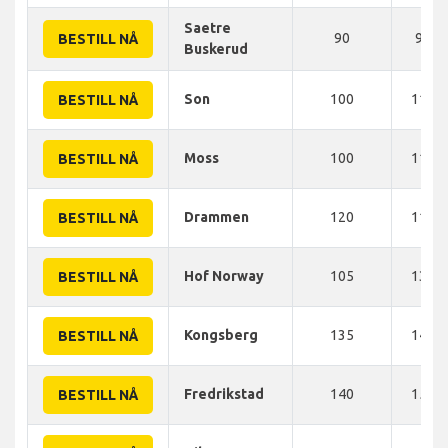
Saetre
90
95 K
BESTILL NÅ
Buskerud
Son
100
110 
BESTILL NÅ
Moss
100
115 
BESTILL NÅ
Drammen
120
115 
BESTILL NÅ
Hof Norway
105
130 
BESTILL NÅ
Kongsberg
135
145 
BESTILL NÅ
Fredrikstad
140
150 
BESTILL NÅ