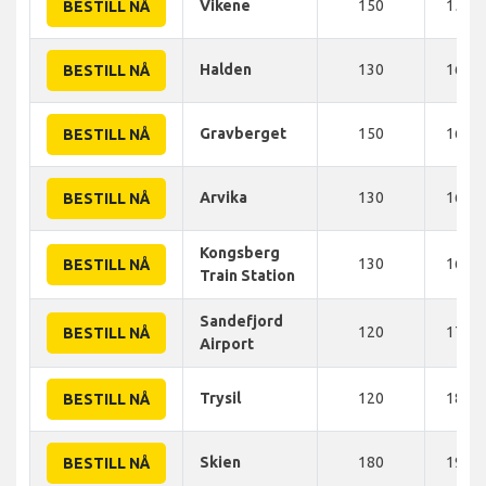
Vikene
150
155 
BESTILL NÅ
Halden
130
160 
BESTILL NÅ
Gravberget
150
160 
BESTILL NÅ
Arvika
130
160 
BESTILL NÅ
Kongsberg
130
160 
BESTILL NÅ
Train Station
Sandefjord
120
170 
BESTILL NÅ
Airport
Trysil
120
180 
BESTILL NÅ
Skien
180
190 
BESTILL NÅ