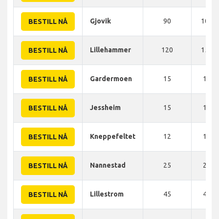
Gjovik
90
100 
BESTILL NÅ
Lillehammer
120
150 
BESTILL NÅ
Gardermoen
15
10 K
BESTILL NÅ
Jessheim
15
10 K
BESTILL NÅ
Kneppefeltet
12
10 K
BESTILL NÅ
Nannestad
25
20 K
BESTILL NÅ
Lillestrom
45
40 K
BESTILL NÅ