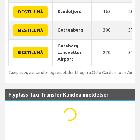
Sandefjord
165
200 
BESTILL NÅ
Gothenburg
300
370 
BESTILL NÅ
Goteborg
BESTILL NÅ
Landvetter
270
370 
Airport
Taxipriser, avstander og reisetider til og fra Oslo Gardermoen Airpor
Flyplass Taxi Transfer Kundeanmeldelser
...