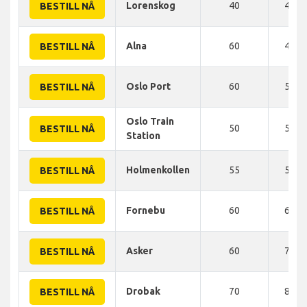
Lorenskog
40
40 K
BESTILL NÅ
Alna
60
42 K
BESTILL NÅ
Oslo Port
60
50 K
BESTILL NÅ
Oslo Train
50
55 K
BESTILL NÅ
Station
Holmenkollen
55
57 K
BESTILL NÅ
Fornebu
60
60 K
BESTILL NÅ
Asker
60
72 K
BESTILL NÅ
Drobak
70
85 K
BESTILL NÅ