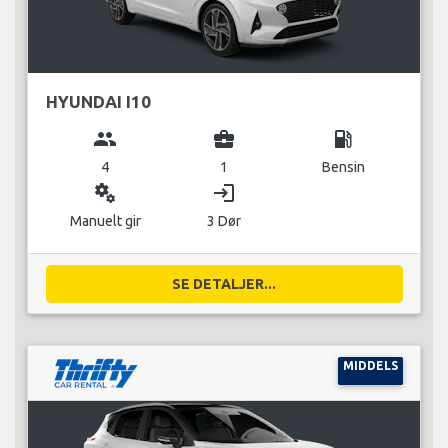
HYUNDAI I10
group
business_center
local_gas_station
4
1
Bensin
miscellaneous_services
login
Manuelt gir
3 Dør
SE DETALJER...
MIDDELS