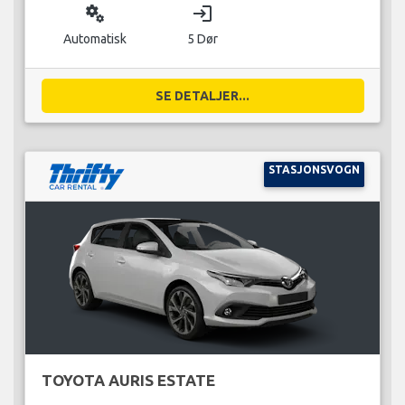
miscellaneous_services
login
Automatisk
5 Dør
SE DETALJER...
STASJONSVOGN
TOYOTA AURIS ESTATE