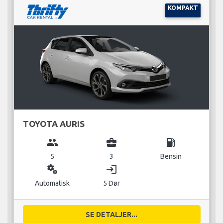
KOMPAKT
TOYOTA AURIS
group
business_center
local_gas_station
5
3
Bensin
miscellaneous_services
login
Automatisk
5 Dør
SE DETALJER...