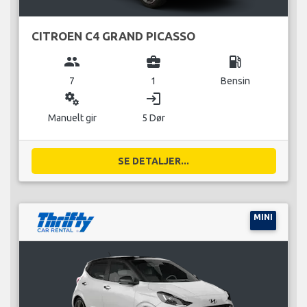
CITROEN C4 GRAND PICASSO
group
business_center
local_gas_station
7
1
Bensin
miscellaneous_services
login
Manuelt gir
5 Dør
SE DETALJER...
MINI