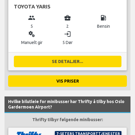
TOYOTA YARIS
group
business_center
local_gas_station
5
2
Bensin
miscellaneous_services
login
Manuelt gir
5 Dør
SE DETALJER...
VIS PRISER
Hvilke bilutleie for minibusser har Thrifty å tilby hos Oslo
Gardermoen Airport?
Thrifty tilbyr følgende minibusser:
7-SETERS TRANSPORTTJENESTER