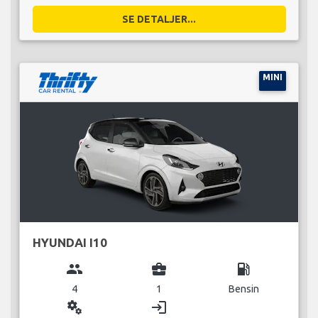
SE DETALJER...
MINI
HYUNDAI I10
group
business_center
local_gas_station
4
1
Bensin
miscellaneous_services
login