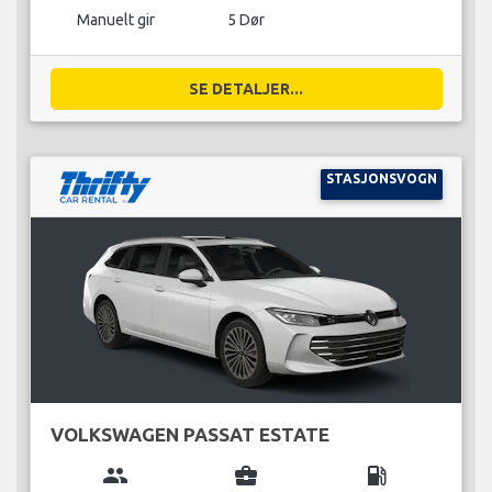
Manuelt gir
5 Dør
SE DETALJER...
STASJONSVOGN
VOLKSWAGEN PASSAT ESTATE
group
business_center
local_gas_station