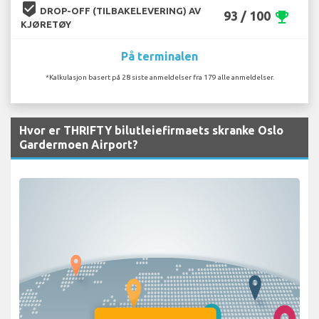
beenhere
DROP-OFF (TILBAKELEVERING) AV
93 / 100
emoji_events
KJØRETØY
På terminalen
*Kalkulasjon basert på 28 siste anmeldelser fra 179 alle anmeldelser.
Hvor er THRIFTY bilutleiefirmaets skranke Oslo
Gardermoen Airport?