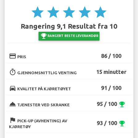
star
star
star
star
star
Rangering 9,1 Resultat fra 10
emoji_events
RANGERT BESTE LEVERANDØR
credit_card
86 / 100
PRIS
timer
15 minutter
GJENNOMSNITTLIG VENTING
directions_car
91 / 100
KVALITET PÅ KJØRETØYET
room_service
95 / 100
emoji_events
TJENESTER VED SKRANKE
flag
PICK-UP (AVHENTING) AV
93 / 100
emoji_events
KJØRETØY