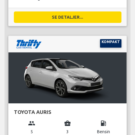
SE DETALJER...
KOMPAKT
TOYOTA AURIS
group
business_center
local_gas_station
5
3
Bensin