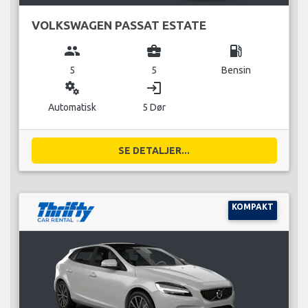
VOLKSWAGEN PASSAT ESTATE
group
business_center
local_gas_station
5
5
Bensin
miscellaneous_services
login
Automatisk
5 Dør
SE DETALJER...
KOMPAKT