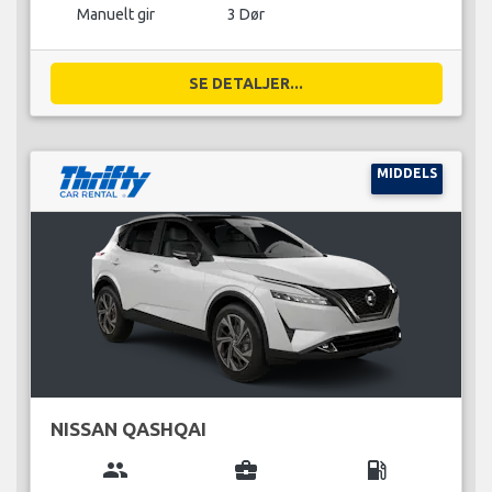
Manuelt gir
3 Dør
SE DETALJER...
MIDDELS
NISSAN QASHQAI
group
business_center
local_gas_station