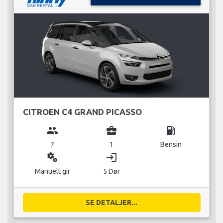
CITROEN C4 GRAND PICASSO
group
business_center
local_gas_station
7
1
Bensin
miscellaneous_services
login
Manuelt gir
5 Dør
SE DETALJER...