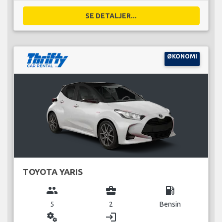
SE DETALJER...
ØKONOMI
TOYOTA YARIS
group
business_center
local_gas_station
5
2
Bensin
miscellaneous_services
login