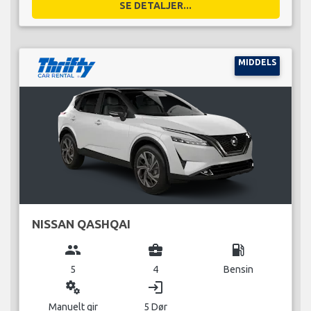
SE DETALJER...
MIDDELS
NISSAN QASHQAI
group
business_center
local_gas_station
5
4
Bensin
miscellaneous_services
login
Manuelt gir
5 Dør