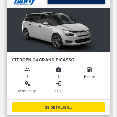
CITROEN C4 GRAND PICASSO
group
business_center
local_gas_station
7
1
Bensin
miscellaneous_services
login
Manuelt gir
5 Dør
SE DETALJER...