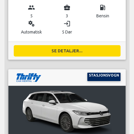
group
business_center
local_gas_station
5
3
Bensin
miscellaneous_services
login
Automatisk
5 Dør
SE DETALJER...
STASJONSVOGN