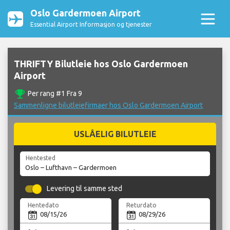
Oslo Gardermoen Airport
Essential Airport Informasjon og tjenester
THRIFTY Bilutleie hos Oslo Gardermoen
Airport
emoji_events
Per rang #1 Fra 9
Sammenligne bilutleiefirmaer hos Oslo Gardermoen Airport
USLÅELIG BILUTLEIE
Hentested
Levering til samme sted
Hentedato
Returdato