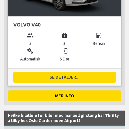
VOLVO V40
group
business_center
local_gas_station
5
3
Bensin
miscellaneous_services
login
Automatisk
5 Dør
SE DETALJER...
MER INFO
Hvilke bilutleie for biler med manuell girstang har Thrifty
å tilby hos Oslo Gardermoen Airport?