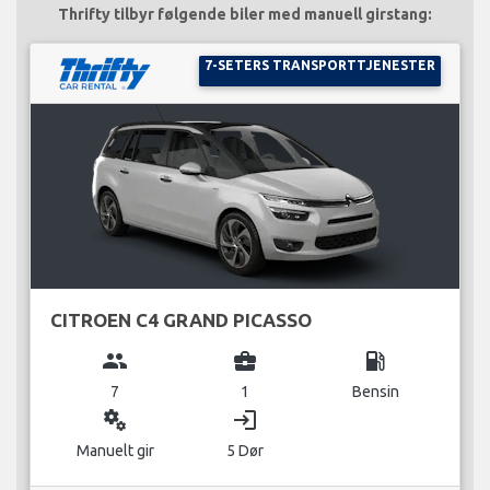
Thrifty tilbyr følgende biler med manuell girstang:
7-SETERS TRANSPORTTJENESTER
CITROEN C4 GRAND PICASSO
group
business_center
local_gas_station
7
1
Bensin
miscellaneous_services
login
Manuelt gir
5 Dør