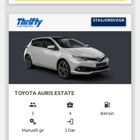
STASJONSVOGN
TOYOTA AURIS ESTATE
group
business_center
local_gas_station
5
4
Bensin
miscellaneous_services
login
Manuelt gir
5 Dør