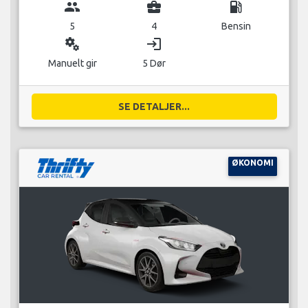
group
business_center
local_gas_station
5
4
Bensin
miscellaneous_services
login
Manuelt gir
5 Dør
SE DETALJER...
ØKONOMI