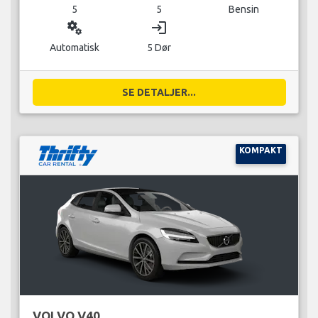
5
5
Bensin
miscellaneous_services
login
Automatisk
5 Dør
SE DETALJER...
KOMPAKT
VOLVO V40