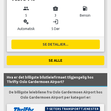
group
business_center
local_gas_station
5
3
Bensin
miscellaneous_services
login
Automatisk
5 Dør
SE DETALJER...
SE ALLE
Hva er det billigste bilutleiefirmaet tilgjengelig hos
Thrifty Oslo Gardermoen Airport?
De billigste leiebilene fra Oslo Gardermoen Airport hos
Oslo Gardermoen Airport per kategori er:
7-SETERS TRANSPORTTJENESTER