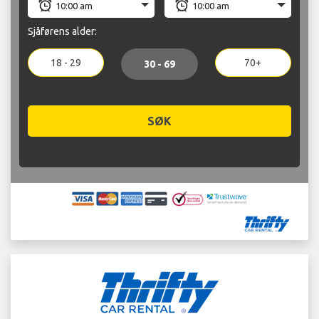
Sjåførens alder:
18 - 29
70+
30 - 69
SØK