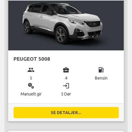
PEUGEOT 5008
group
business_center
local_gas_station
5
4
Bensin
miscellaneous_services
login
Manuelt gir
5 Dør
SE DETALJER...