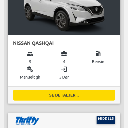
NISSAN QASHQAI
group
business_center
local_gas_station
5
4
Bensin
miscellaneous_services
login
Manuelt gir
5 Dør
SE DETALJER...
MIDDELS