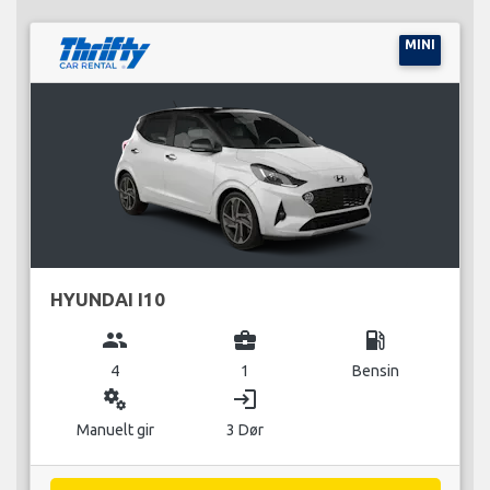
MINI
HYUNDAI I10
group
business_center
local_gas_station
4
1
Bensin
miscellaneous_services
login
Manuelt gir
3 Dør