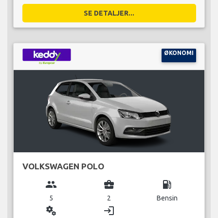
SE DETALJER...
ØKONOMI
VOLKSWAGEN POLO
group
business_center
local_gas_station
5
2
Bensin
miscellaneous_services
login