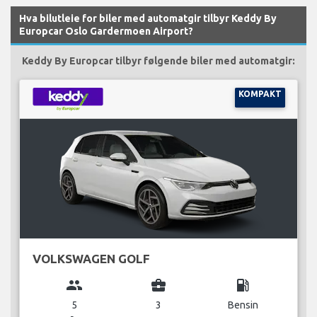
Hva bilutleie for biler med automatgir tilbyr Keddy By
Europcar Oslo Gardermoen Airport?
Keddy By Europcar tilbyr følgende biler med automatgir:
KOMPAKT
VOLKSWAGEN GOLF
group
business_center
local_gas_station
5
3
Bensin