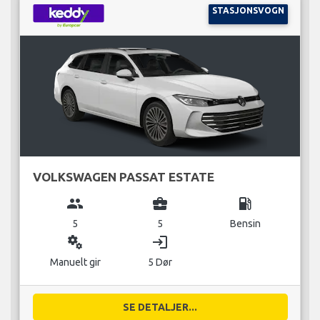
STASJONSVOGN
VOLKSWAGEN PASSAT ESTATE
group
business_center
local_gas_station
5
5
Bensin
miscellaneous_services
login
Manuelt gir
5 Dør
SE DETALJER...