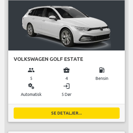
VOLKSWAGEN GOLF ESTATE
group
business_center
local_gas_station
5
4
Bensin
miscellaneous_services
login
Automatisk
5 Dør
SE DETALJER...