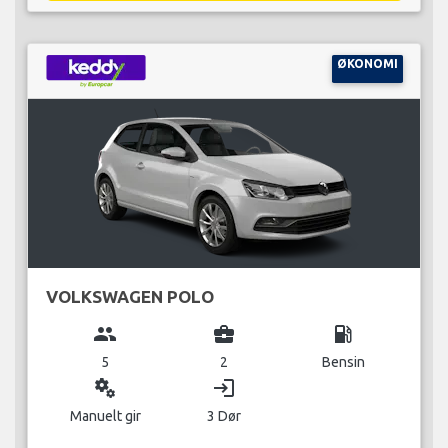
ØKONOMI
VOLKSWAGEN POLO
group
business_center
local_gas_station
5
2
Bensin
miscellaneous_services
login
Manuelt gir
3 Dør