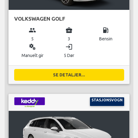
VOLKSWAGEN GOLF
group
business_center
local_gas_station
5
3
Bensin
miscellaneous_services
login
Manuelt gir
5 Dør
SE DETALJER...
STASJONSVOGN