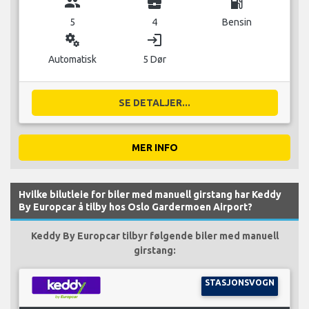
group
business_center
local_gas_station
5
4
Bensin
miscellaneous_services
login
Automatisk
5 Dør
SE DETALJER...
MER INFO
Hvilke bilutleie for biler med manuell girstang har Keddy
By Europcar å tilby hos Oslo Gardermoen Airport?
Keddy By Europcar tilbyr følgende biler med manuell
girstang:
STASJONSVOGN