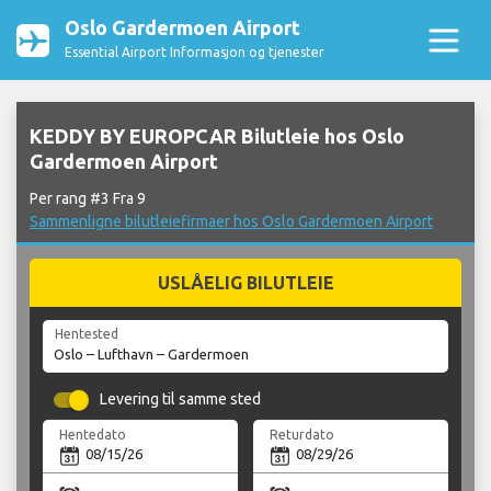
Oslo Gardermoen Airport
Essential Airport Informasjon og tjenester
KEDDY BY EUROPCAR Bilutleie hos Oslo
Gardermoen Airport
Per rang #3 Fra 9
Sammenligne bilutleiefirmaer hos Oslo Gardermoen Airport
USLÅELIG BILUTLEIE
Hentested
Levering til samme sted
Hentedato
Returdato