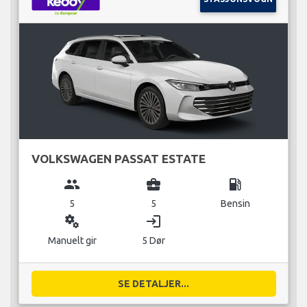
VOLKSWAGEN PASSAT ESTATE
group
business_center
local_gas_station
5
5
Bensin
miscellaneous_services
login
Manuelt gir
5 Dør
SE DETALJER...