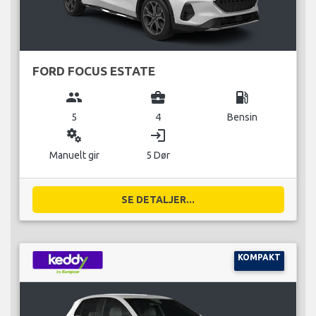
FORD FOCUS ESTATE
group
business_center
local_gas_station
5
4
Bensin
miscellaneous_services
login
Manuelt gir
5 Dør
SE DETALJER...
KOMPAKT