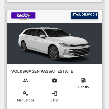
STASJONSVOGN
VOLKSWAGEN PASSAT ESTATE
group
business_center
local_gas_station
5
5
Bensin
miscellaneous_services
login
Manuelt gir
5 Dør