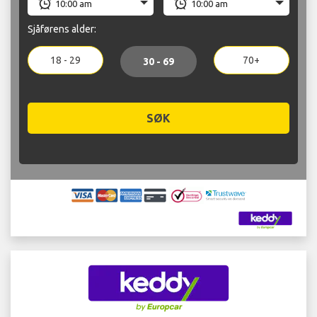
Sjåførens alder:
18 - 29
70+
30 - 69
SØK