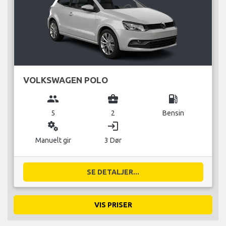
VOLKSWAGEN POLO
group
business_center
local_gas_station
5
2
Bensin
miscellaneous_services
login
Manuelt gir
3 Dør
SE DETALJER...
VIS PRISER