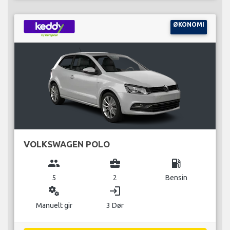
ØKONOMI
VOLKSWAGEN POLO
group
business_center
local_gas_station
5
2
Bensin
miscellaneous_services
login
Manuelt gir
3 Dør