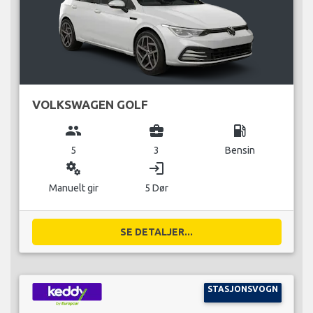
VOLKSWAGEN GOLF
group
business_center
local_gas_station
5
3
Bensin
miscellaneous_services
login
Manuelt gir
5 Dør
SE DETALJER...
STASJONSVOGN