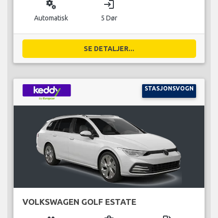
miscellaneous_services
login
Automatisk
5 Dør
SE DETALJER...
STASJONSVOGN
VOLKSWAGEN GOLF ESTATE