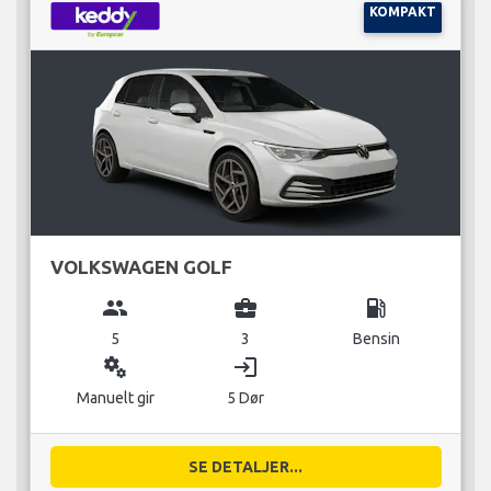
KOMPAKT
VOLKSWAGEN GOLF
group
business_center
local_gas_station
5
3
Bensin
miscellaneous_services
login
Manuelt gir
5 Dør
SE DETALJER...