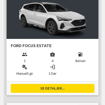
FORD FOCUS ESTATE
group
business_center
local_gas_station
5
4
Bensin
miscellaneous_services
login
Manuelt gir
5 Dør
SE DETALJER...