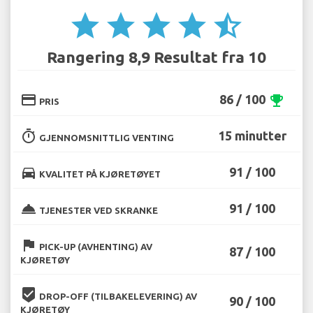
star
star
star
star
star_half
Rangering 8,9 Resultat fra 10
credit_card
86 / 100
emoji_events
PRIS
timer
15 minutter
GJENNOMSNITTLIG VENTING
directions_car
91 / 100
KVALITET PÅ KJØRETØYET
room_service
91 / 100
TJENESTER VED SKRANKE
flag
PICK-UP (AVHENTING) AV
87 / 100
KJØRETØY
beenhere
DROP-OFF (TILBAKELEVERING) AV
90 / 100
KJØRETØY