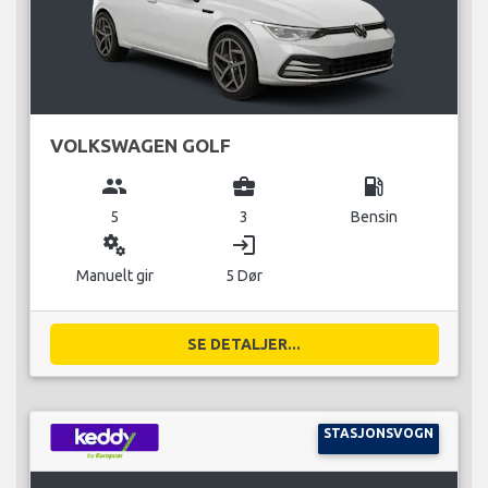
VOLKSWAGEN GOLF
group
business_center
local_gas_station
5
3
Bensin
miscellaneous_services
login
Manuelt gir
5 Dør
SE DETALJER...
STASJONSVOGN