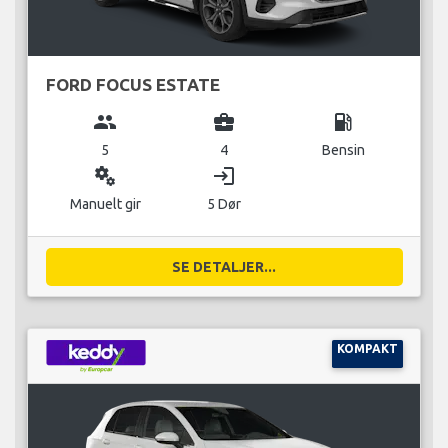
FORD FOCUS ESTATE
group
business_center
local_gas_station
5
4
Bensin
miscellaneous_services
login
Manuelt gir
5 Dør
SE DETALJER...
KOMPAKT