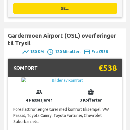
SE...
Gardermoen Airport (OSL) overføringer
til Trysil
timeline
schedule
payment
180 KM
120 Minutter.
Fra €538
€538
KOMFORT
group
business_center
4 Passasjerer
3 Kofferter
Foreslått for lengre turer med komfort Eksempel: VW
Passat, Toyota Camry, Toyota Fortuner, Chevrolet
Suburban, etc.