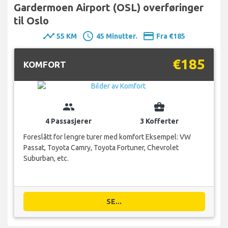
Gardermoen Airport (OSL) overføringer
til Oslo
timeline
schedule
payment
55 KM
45 Minutter.
Fra €185
€185
KOMFORT
group
business_center
4 Passasjerer
3 Kofferter
Foreslått for lengre turer med komfort Eksempel: VW
Passat, Toyota Camry, Toyota Fortuner, Chevrolet
Suburban, etc.
SE...