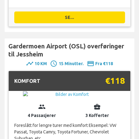
SE...
Gardermoen Airport (OSL) overføringer
til Jessheim
timeline
schedule
payment
10 KM
15 Minutter.
Fra €118
€118
KOMFORT
group
business_center
4 Passasjerer
3 Kofferter
Foreslått for lengre turer med komfort Eksempel: VW
Passat, Toyota Camry, Toyota Fortuner, Chevrolet
Suburban, etc.