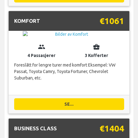
€1061
KOMFORT
group
business_center
4 Passasjerer
3 Kofferter
Foreslått for lengre turer med komfort Eksempel: VW
Passat, Toyota Camry, Toyota Fortuner, Chevrolet
Suburban, etc.
SE...
€1404
BUSINESS CLASS