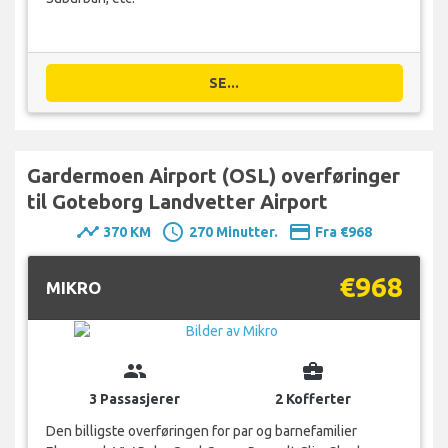
SE...
Gardermoen Airport (OSL) overføringer
til Goteborg Landvetter Airport
timeline
schedule
payment
370 KM
270 Minutter.
Fra €968
€968
MIKRO
group
business_center
3 Passasjerer
2 Kofferter
Den billigste overføringen for par og barnefamilier