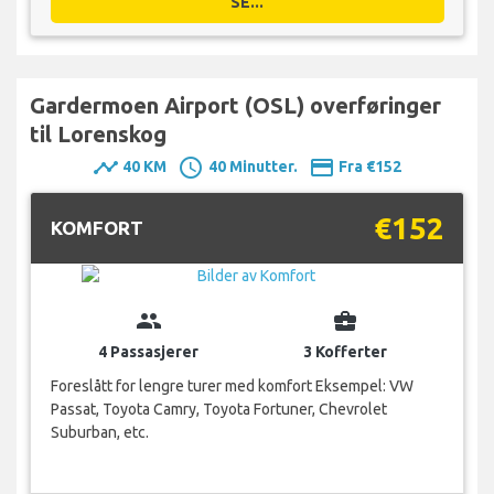
SE...
Gardermoen Airport (OSL) overføringer
til Lorenskog
timeline
schedule
payment
40 KM
40 Minutter.
Fra €152
€152
KOMFORT
group
business_center
4 Passasjerer
3 Kofferter
Foreslått for lengre turer med komfort Eksempel: VW
Passat, Toyota Camry, Toyota Fortuner, Chevrolet
Suburban, etc.