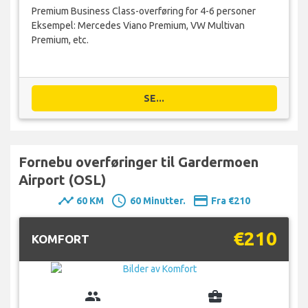
Premium Business Class-overføring for 4-6 personer
Eksempel: Mercedes Viano Premium, VW Multivan
Premium, etc.
SE...
Fornebu overføringer til Gardermoen
Airport (OSL)
timeline
schedule
payment
60 KM
60 Minutter.
Fra €210
€210
KOMFORT
group
business_center