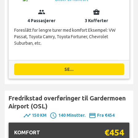
group
business_center
4 Passasjerer
3 Kofferter
Foreslått for lengre turer med komfort Eksempel: VW
Passat, Toyota Camry, Toyota Fortuner, Chevrolet
Suburban, etc.
SE...
Fredrikstad overføringer til Gardermoen
Airport (OSL)
timeline
schedule
payment
150 KM
140 Minutter.
Fra €454
€454
KOMFORT