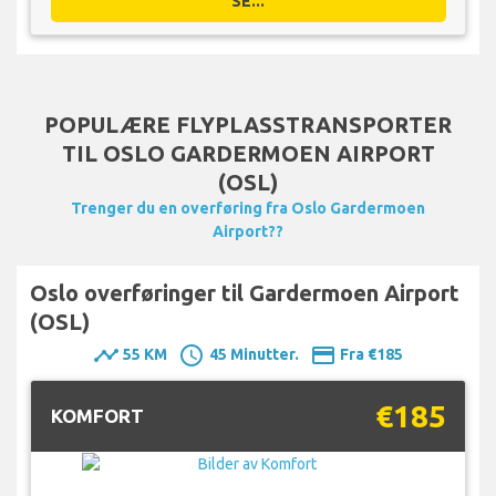
SE...
POPULÆRE FLYPLASSTRANSPORTER
TIL OSLO GARDERMOEN AIRPORT
(OSL)
Trenger du en overføring fra Oslo Gardermoen
Airport??
Oslo overføringer til Gardermoen Airport
(OSL)
timeline
schedule
payment
55 KM
45 Minutter.
Fra €185
€185
KOMFORT