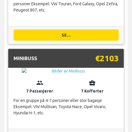
personer Eksempel: VW Touran, Ford Galaxy, Opel Zefira,
Peugeot 807, etc.
SE...
€2103
MINIBUSS
group
business_center
7 Passasjerer
7 Kofferter
For en gruppe på 4-7 personer eller stor bagasje
Eksempel: VW Multivan, Toyota Hiace, Opel Vivaro,
Hyundai H-1, etc.