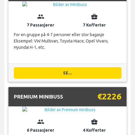
group
business_center
7 Passasjerer
7 Kofferter
For en gruppe på 4-7 personer eller stor bagasje
Eksempel: VW Multivan, Toyota Hiace, Opel Vivaro,
Hyundai H-1, etc.
SE...
€2226
PREMIUM MINIBUSS
group
business_center
6 Passasjerer
4 Kofferter