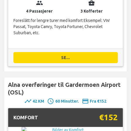
group
business_center
4 Passasjerer
3 Kofferter
Foreslått for lengre turer med komfort Eksempel: VW
Passat, Toyota Camry, Toyota Fortuner, Chevrolet
Suburban, etc.
SE...
Alna overføringer til Gardermoen Airport
(OSL)
timeline
schedule
payment
42 KM
60 Minutter.
Fra €152
€152
KOMFORT