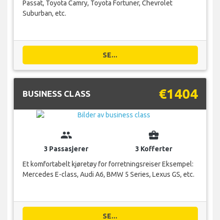
Passat, Toyota Camry, Toyota Fortuner, Chevrolet
Suburban, etc.
SE...
€1404
BUSINESS CLASS
group
business_center
3 Passasjerer
3 Kofferter
Et komfortabelt kjøretøy for forretningsreiser Eksempel:
Mercedes E-class, Audi A6, BMW 5 Series, Lexus GS, etc.
SE...