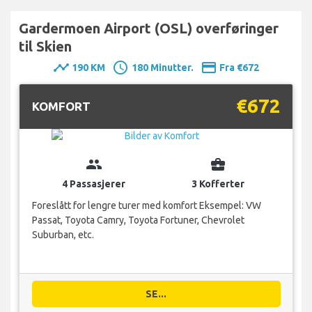
Gardermoen Airport (OSL) overføringer
til Skien
timeline
schedule
payment
190 KM
180 Minutter.
Fra €672
€672
KOMFORT
group
business_center
4 Passasjerer
3 Kofferter
Foreslått for lengre turer med komfort Eksempel: VW
Passat, Toyota Camry, Toyota Fortuner, Chevrolet
Suburban, etc.
SE...