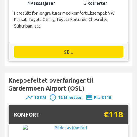
4 Passasjerer
3 Kofferter
Foreslått for lengre turer med komfort Eksempel: VW
Passat, Toyota Camry, Toyota Fortuner, Chevrolet
Suburban, etc.
SE...
Kneppefeltet overføringer til
Gardermoen Airport (OSL)
timeline
schedule
payment
10 KM
12 Minutter.
Fra €118
€118
KOMFORT