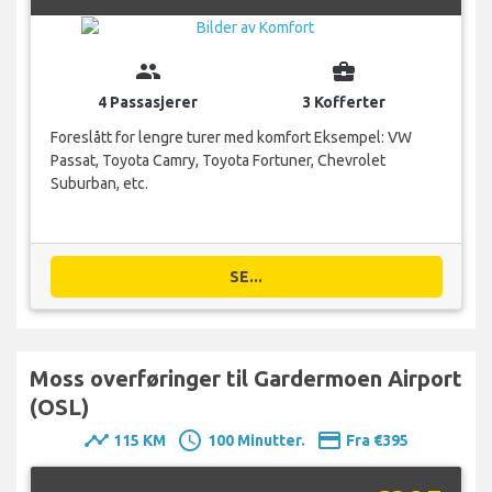
group
business_center
4 Passasjerer
3 Kofferter
Foreslått for lengre turer med komfort Eksempel: VW
Passat, Toyota Camry, Toyota Fortuner, Chevrolet
Suburban, etc.
SE...
Moss overføringer til Gardermoen Airport
(OSL)
timeline
schedule
payment
115 KM
100 Minutter.
Fra €395