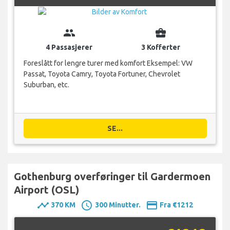
group
business_center
4 Passasjerer
3 Kofferter
Foreslått for lengre turer med komfort Eksempel: VW
Passat, Toyota Camry, Toyota Fortuner, Chevrolet
Suburban, etc.
SE...
Gothenburg overføringer til Gardermoen
Airport (OSL)
timeline
schedule
payment
370 KM
300 Minutter.
Fra €1212