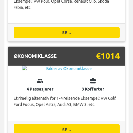
Eksempel: VW Polo, Opel Corsa, Renault Clio, Skoda
Fabia, etc.
SE...
€1014
ØKONOMIKLASSE
group
business_center
4 Passasjerer
3 Kofferter
Et rimelig alternativ for 1-4 reisende Eksempel: VW Golf,
Ford Focus, Opel Astra, Audi A3, BMW 3, etc.
SE...