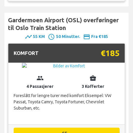
Gardermoen Airport (OSL) overføringer
til Oslo Train Station
timeline
schedule
payment
55 KM
50 Minutter.
Fra €185
€185
KOMFORT
group
business_center
4 Passasjerer
3 Kofferter
Foreslått for lengre turer med komfort Eksempel: VW
Passat, Toyota Camry, Toyota Fortuner, Chevrolet
Suburban, etc.