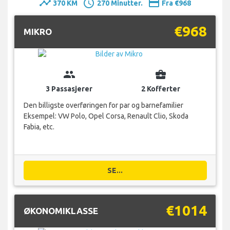
timeline
schedule
payment
370 KM
270 Minutter.
Fra €968
€968
MIKRO
group
business_center
3 Passasjerer
2 Kofferter
Den billigste overføringen for par og barnefamilier
Eksempel: VW Polo, Opel Corsa, Renault Clio, Skoda
Fabia, etc.
SE...
€1014
ØKONOMIKLASSE