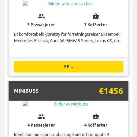
group
business_center
3 Passasjerer
3 Kofferter
Et komfortabelt kjøretøy for forretningsreiser Eksempel:
Mercedes E-class, Audi A6, BMW 5 Series, Lexus GS, etc.
SE...
€1456
MINIBUSS
group
business_center
4 Passasjerer
4 Kofferter
Ideell kombinasjon av plass og komfort for opptil 4