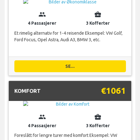
group
business_center
4 Passasjerer
3 Kofferter
Et rimelig alternativ for 1-4 reisende Eksempel: VW Golf,
Ford Focus, Opel Astra, Audi A3, BMW 3, etc.
SE...
€1061
KOMFORT
group
business_center
4 Passasjerer
3 Kofferter
Foreslått for lengre turer med komfort Eksempel: VW