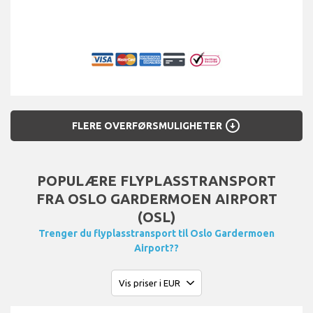
arrow_circle_down
FLERE OVERFØRSMULIGHETER
POPULÆRE FLYPLASSTRANSPORT
FRA OSLO GARDERMOEN AIRPORT
(OSL)
Trenger du flyplasstransport til Oslo Gardermoen
Airport??