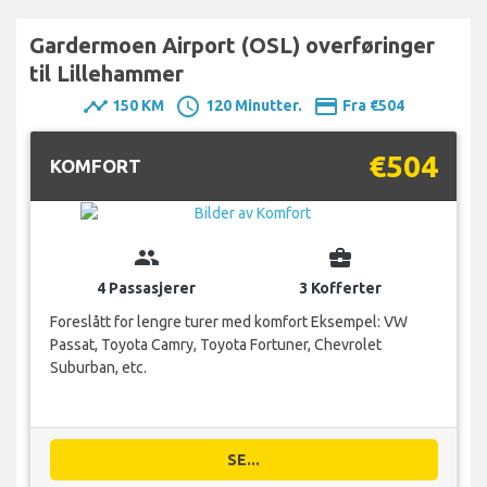
Gardermoen Airport (OSL) overføringer
til Lillehammer
timeline
schedule
payment
150 KM
120 Minutter.
Fra €504
€504
KOMFORT
group
business_center
4 Passasjerer
3 Kofferter
Foreslått for lengre turer med komfort Eksempel: VW
Passat, Toyota Camry, Toyota Fortuner, Chevrolet
Suburban, etc.
SE...