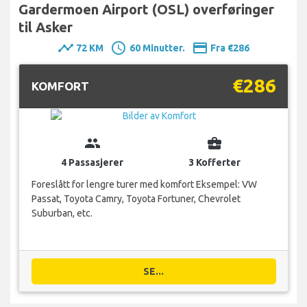
Gardermoen Airport (OSL) overføringer
til Asker
timeline
schedule
payment
72 KM
60 Minutter.
Fra €286
€286
KOMFORT
group
business_center
4 Passasjerer
3 Kofferter
Foreslått for lengre turer med komfort Eksempel: VW
Passat, Toyota Camry, Toyota Fortuner, Chevrolet
Suburban, etc.
SE...