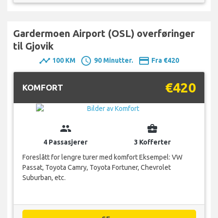
Gardermoen Airport (OSL) overføringer
til Gjovik
timeline
schedule
payment
100 KM
90 Minutter.
Fra €420
€420
KOMFORT
group
business_center
4 Passasjerer
3 Kofferter
Foreslått for lengre turer med komfort Eksempel: VW
Passat, Toyota Camry, Toyota Fortuner, Chevrolet
Suburban, etc.