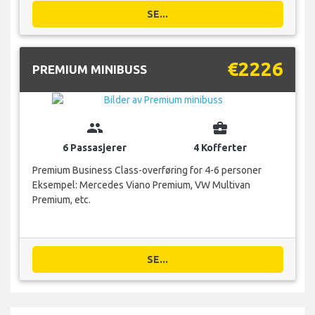
SE...
€2226
PREMIUM MINIBUSS
group
business_center
6 Passasjerer
4 Kofferter
Premium Business Class-overføring for 4-6 personer
Eksempel: Mercedes Viano Premium, VW Multivan
Premium, etc.
SE...