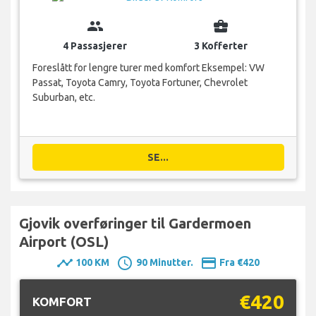
group
business_center
4 Passasjerer
3 Kofferter
Foreslått for lengre turer med komfort Eksempel: VW
Passat, Toyota Camry, Toyota Fortuner, Chevrolet
Suburban, etc.
SE...
Gjovik overføringer til Gardermoen
Airport (OSL)
timeline
schedule
payment
100 KM
90 Minutter.
Fra €420
€420
KOMFORT