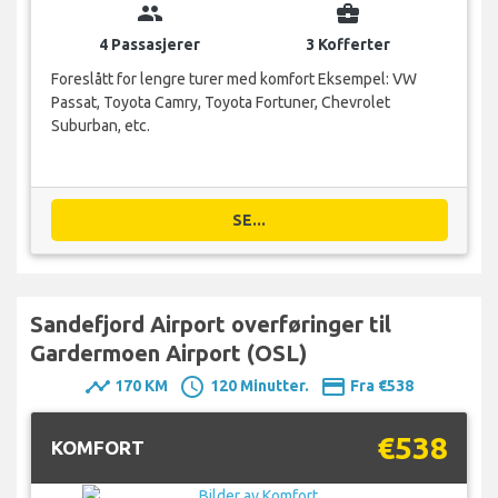
group
business_center
4 Passasjerer
3 Kofferter
Foreslått for lengre turer med komfort Eksempel: VW
Passat, Toyota Camry, Toyota Fortuner, Chevrolet
Suburban, etc.
SE...
Sandefjord Airport overføringer til
Gardermoen Airport (OSL)
timeline
schedule
payment
170 KM
120 Minutter.
Fra €538
€538
KOMFORT