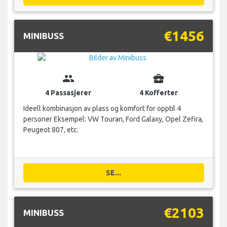
€1456
MINIBUSS
group
business_center
4 Passasjerer
4 Kofferter
Ideell kombinasjon av plass og komfort for opptil 4
personer Eksempel: VW Touran, Ford Galaxy, Opel Zefira,
Peugeot 807, etc.
SE...
€2103
MINIBUSS