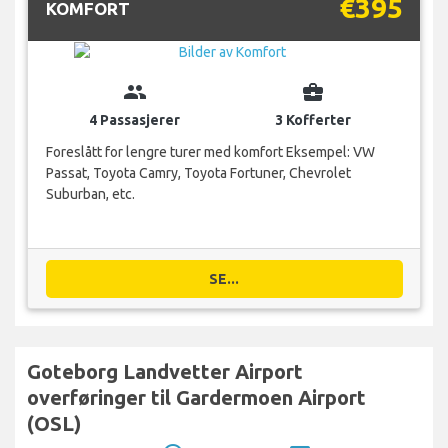
€395
KOMFORT
group
business_center
4 Passasjerer
3 Kofferter
Foreslått for lengre turer med komfort Eksempel: VW
Passat, Toyota Camry, Toyota Fortuner, Chevrolet
Suburban, etc.
SE...
Goteborg Landvetter Airport
overføringer til Gardermoen Airport
(OSL)