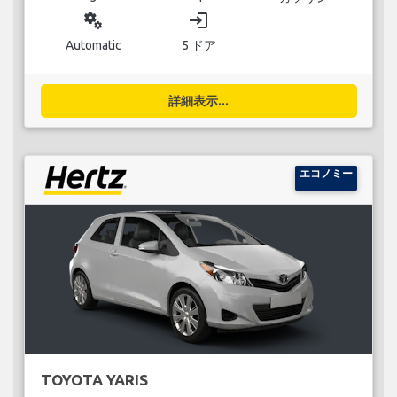
miscellaneous_services
login
Automatic
5 ドア
詳細表示...
エコノミー
TOYOTA YARIS