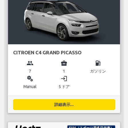
CITROEN C4 GRAND PICASSO
group
business_center
local_gas_station
7
1
ガソリン
miscellaneous_services
login
Manual
5 ドア
詳細表示...
SUV（スポーツ用多目的車）