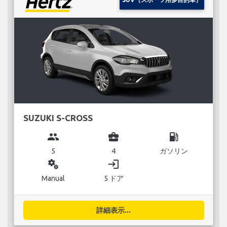
SUZUKI S-CROSS
group
business_center
local_gas_station
5
4
ガソリン
miscellaneous_services
login
Manual
5 ドア
詳細表示...