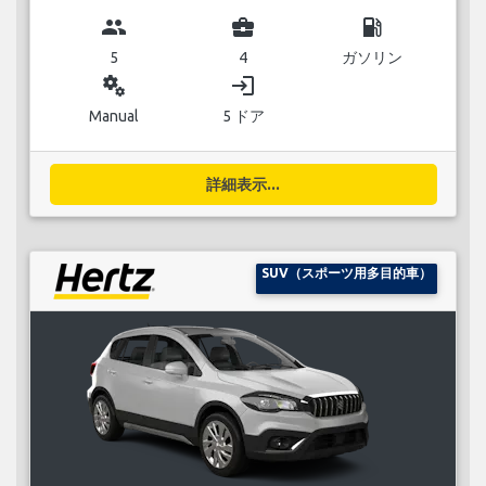
group
business_center
local_gas_station
5
4
ガソリン
miscellaneous_services
login
Manual
5 ドア
詳細表示...
SUV（スポーツ用多目的車）