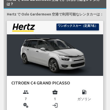
は？
Hertz で Oslo Gardermoen 空港で利用可能なレンタカーは：
ワンボックスカー（定員7名）
CITROEN C4 GRAND PICASSO
group
business_center
local_gas_station
7
1
ガソリン
miscellaneous_services
login