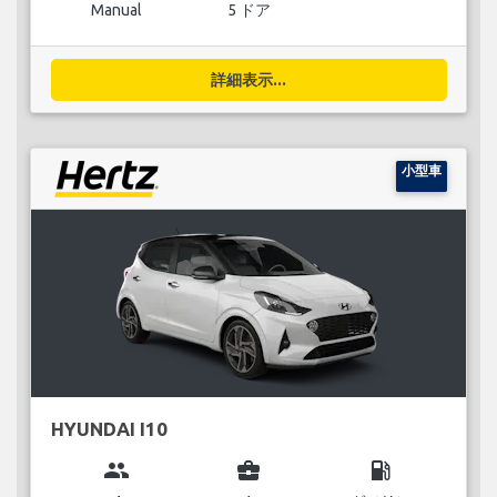
Manual
5 ドア
詳細表示...
小型車
HYUNDAI I10
group
business_center
local_gas_station