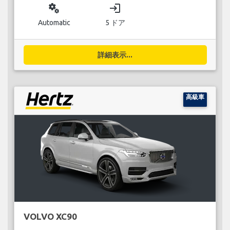
miscellaneous_services
login
Automatic
5 ドア
詳細表示...
高級車
VOLVO XC90