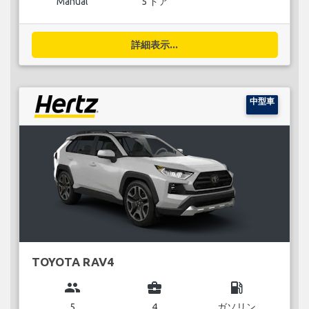
Manual
5 ドア
詳細表示...
中型車
TOYOTA RAV4
group
business_center
local_gas_station
5
4
ガソリン