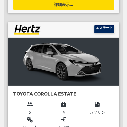
詳細表示...
エステート
TOYOTA COROLLA ESTATE
group
business_center
local_gas_station
5
4
ガソリン
miscellaneous_services
login