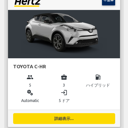
TOYOTA C-HR
group
business_center
local_gas_station
5
3
ハイブリッド
miscellaneous_services
login
Automatic
5 ドア
詳細表示...