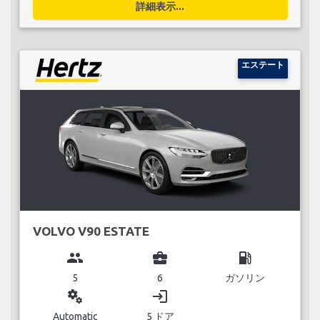
詳細表示...
エステート
VOLVO V90 ESTATE
group
business_center
local_gas_station
5
6
ガソリン
miscellaneous_services
login
Automatic
5 ドア