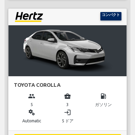
コンパクト
TOYOTA COROLLA
group
business_center
local_gas_station
5
3
ガソリン
miscellaneous_services
login
Automatic
5 ドア