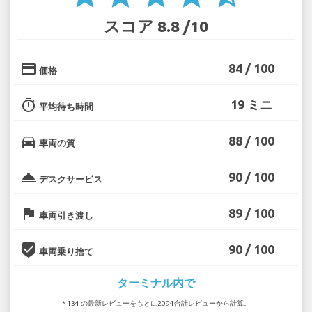
スコア 8.8 /10
credit_card
84 / 100
価格
timer
19 ミニ
平均待ち時間
directions_car
88 / 100
車両の質
room_service
90 / 100
デスクサービス
flag
89 / 100
車両引き渡し
beenhere
90 / 100
車両乗り捨て
ターミナル内で
* 134 の最新レビューをもとに2094合計レビューから計算。