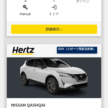
4
1
ガソリン
miscellaneous_services
login
Manual
3 ドア
詳細表示...
SUV（スポーツ用多目的車）
NISSAN QASHQAI