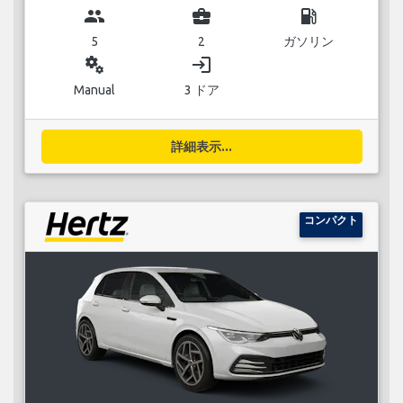
group
business_center
local_gas_station
5
2
ガソリン
miscellaneous_services
login
Manual
3 ドア
詳細表示...
コンパクト