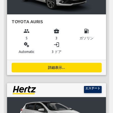
TOYOTA AURIS
group
business_center
local_gas_station
5
3
ガソリン
miscellaneous_services
login
Automatic
3 ドア
詳細表示...
エステート