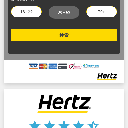
18 - 29
70+
30 - 69
検索
star
star
star
star
star_half