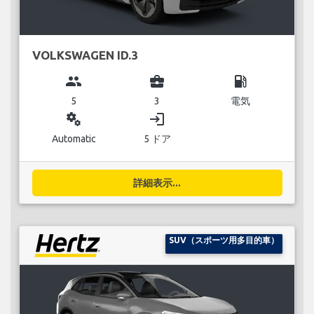
VOLKSWAGEN ID.3
group
business_center
local_gas_station
5
3
電気
miscellaneous_services
login
Automatic
5 ドア
詳細表示...
SUV（スポーツ用多目的車）