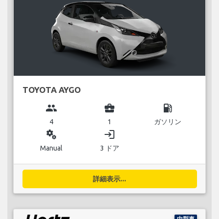
TOYOTA AYGO
group
business_center
local_gas_station
4
1
ガソリン
miscellaneous_services
login
Manual
3 ドア
詳細表示...
中型車