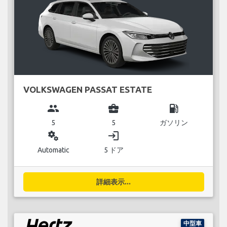
VOLKSWAGEN PASSAT ESTATE
group
business_center
local_gas_station
5
5
ガソリン
miscellaneous_services
login
Automatic
5 ドア
詳細表示...
中型車