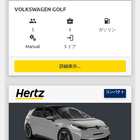
VOLKSWAGEN GOLF
group
business_center
local_gas_station
5
3
ガソリン
miscellaneous_services
login
Manual
5 ドア
詳細表示...
コンパクト