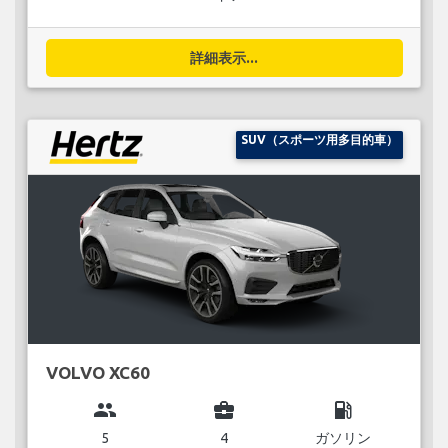
詳細表示...
SUV（スポーツ用多目的車）
VOLVO XC60
group
business_center
local_gas_station
5
4
ガソリン