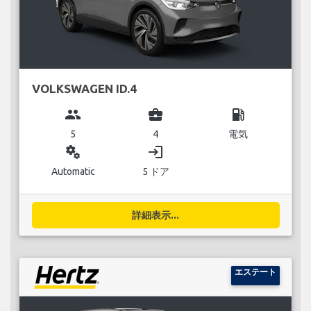
VOLKSWAGEN ID.4
group
business_center
local_gas_station
5
4
電気
miscellaneous_services
login
Automatic
5 ドア
詳細表示...
エステート