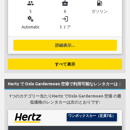
group
business_center
local_gas_station
5
6
ガソリン
miscellaneous_services
login
Automatic
5 ドア
詳細表示...
すべて表示
Hertz で Oslo Gardermoen 空港で利用可能なレンタカーは：
1つのカテゴリー当たりHertz でOslo Gardermoen 空港 の最
低価格のレンタカーは次のとおりです:
ワンボックスカー（定員7名）