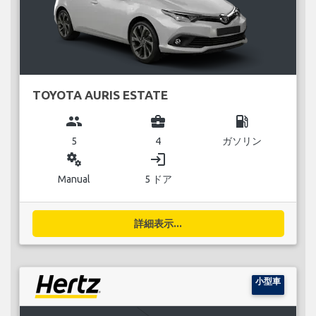
TOYOTA AURIS ESTATE
group
business_center
local_gas_station
5
4
ガソリン
miscellaneous_services
login
Manual
5 ドア
詳細表示...
小型車