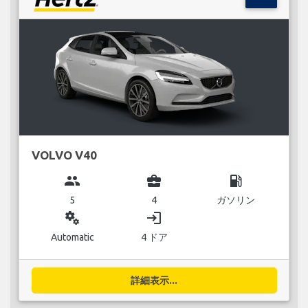
VOLVO V40
group
business_center
local_gas_station
5
4
ガソリン
miscellaneous_services
login
Automatic
4 ドア
詳細表示...