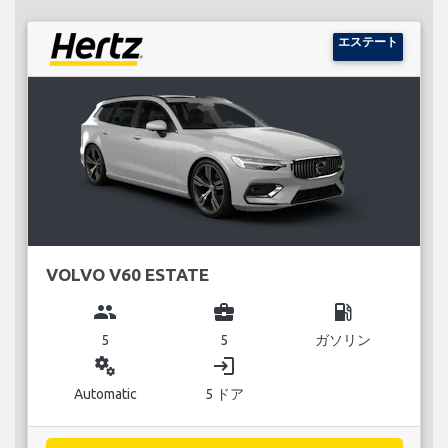
エステート
VOLVO V60 ESTATE
group
business_center
local_gas_station
5
5
ガソリン
miscellaneous_services
login
Automatic
5 ドア