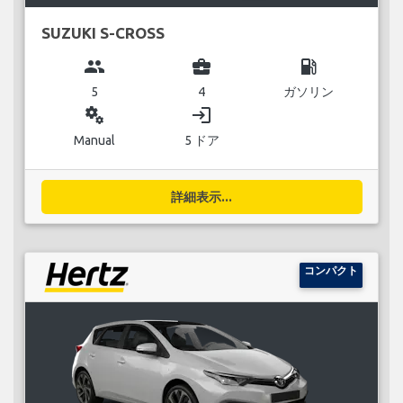
SUZUKI S-CROSS
group
business_center
local_gas_station
5
4
ガソリン
miscellaneous_services
login
Manual
5 ドア
詳細表示...
コンパクト