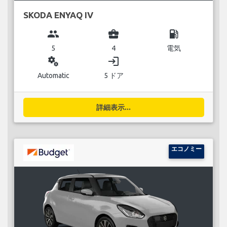
SKODA ENYAQ IV
group
business_center
local_gas_station
5
4
電気
miscellaneous_services
login
Automatic
5 ドア
詳細表示...
エコノミー