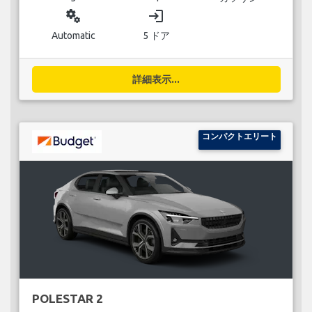
miscellaneous_services
login
Automatic
5 ドア
詳細表示...
コンパクトエリート
POLESTAR 2