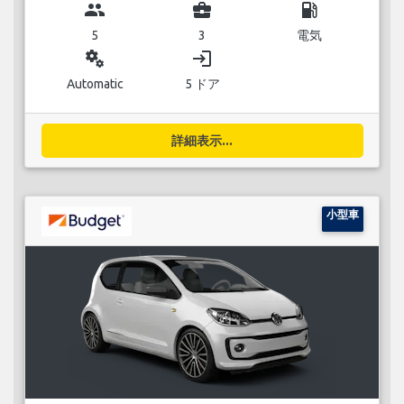
group
business_center
local_gas_station
5
3
電気
miscellaneous_services
login
Automatic
5 ドア
詳細表示...
小型車