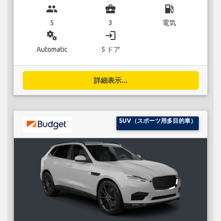
group
business_center
local_gas_station
5
3
電気
miscellaneous_services
login
Automatic
5 ドア
詳細表示...
SUV（スポーツ用多目的車）