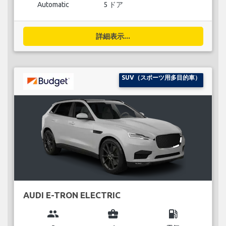
Automatic
5 ドア
詳細表示...
SUV（スポーツ用多目的車）
AUDI E-TRON ELECTRIC
group
business_center
local_gas_station