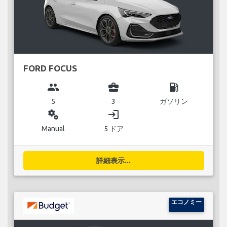
FORD FOCUS
group
business_center
local_gas_station
5
3
ガソリン
miscellaneous_services
login
Manual
5 ドア
詳細表示...
エコノミー