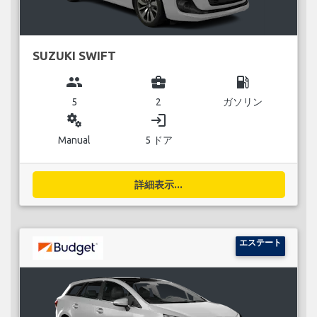
SUZUKI SWIFT
group
business_center
local_gas_station
5
2
ガソリン
miscellaneous_services
login
Manual
5 ドア
詳細表示...
エステート