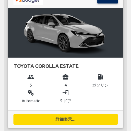
TOYOTA COROLLA ESTATE
group
business_center
local_gas_station
5
4
ガソリン
miscellaneous_services
login
Automatic
5 ドア
詳細表示...