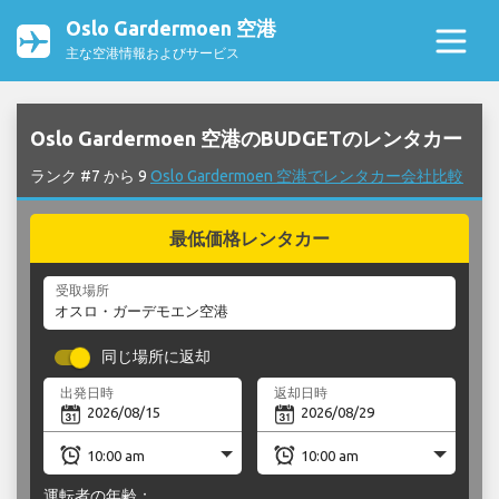
Oslo Gardermoen 空港
主な空港情報およびサービス
Oslo Gardermoen 空港のBUDGETのレンタカー
ランク #7 から 9
Oslo Gardermoen 空港でレンタカー会社比較
最低価格レンタカー
受取場所
同じ場所に返却
出発日時
返却日時
運転者の年齢：