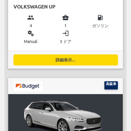
VOLKSWAGEN UP
group
business_center
local_gas_station
4
1
ガソリン
miscellaneous_services
login
Manual
3 ドア
詳細表示...
高級車