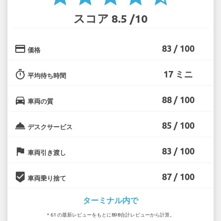
スコア 8.5 /10
credit_card
83 / 100
価格
timer
17 ミニ
平均待ち時間
directions_car
88 / 100
車両の質
room_service
85 / 100
デスクサービス
flag
83 / 100
車両引き渡し
beenhere
87 / 100
車両乗り捨て
ターミナル内で
* 61 の最新レビューをもとに898合計レビューから計算。