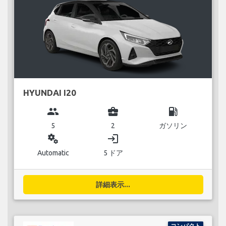
HYUNDAI I20
group
business_center
local_gas_station
5
2
ガソリン
miscellaneous_services
login
Automatic
5 ドア
詳細表示...
コンパクト