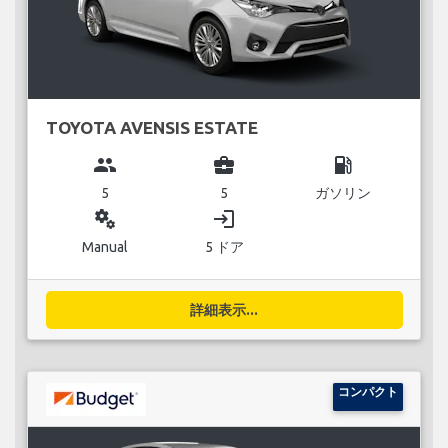
TOYOTA AVENSIS ESTATE
group
business_center
local_gas_station
5
5
ガソリン
miscellaneous_services
login
Manual
5 ドア
詳細表示...
コンパクト