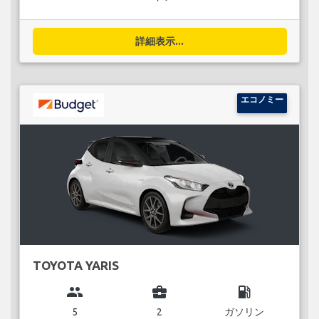
詳細表示...
エコノミー
TOYOTA YARIS
group
business_center
local_gas_station
5
2
ガソリン