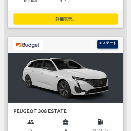
Manual
5 ドア
詳細表示...
エステート
PEUGEOT 308 ESTATE
group
business_center
local_gas_station
5
4
ガソリン