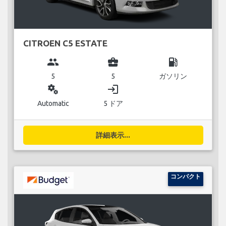
CITROEN C5 ESTATE
group
business_center
local_gas_station
5
5
ガソリン
miscellaneous_services
login
Automatic
5 ドア
詳細表示...
コンパクト