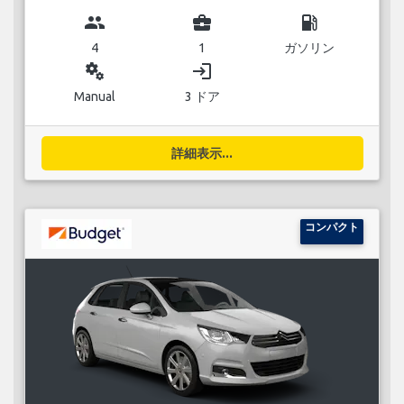
group
business_center
local_gas_station
4
1
ガソリン
miscellaneous_services
login
Manual
3 ドア
詳細表示...
コンパクト