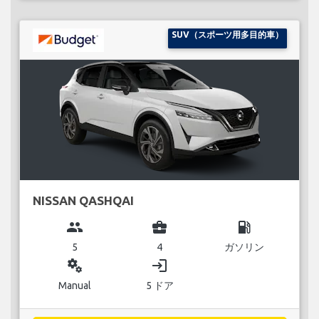
SUV（スポーツ用多目的車）
NISSAN QASHQAI
group
business_center
local_gas_station
5
4
ガソリン
miscellaneous_services
login
Manual
5 ドア