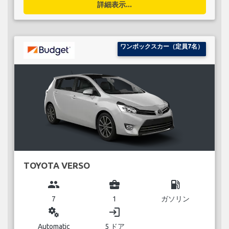
詳細表示...
ワンボックスカー（定員7名）
TOYOTA VERSO
group
business_center
local_gas_station
7
1
ガソリン
miscellaneous_services
login
Automatic
5 ドア