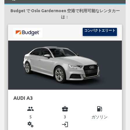
Budget で Oslo Gardermoen 空港で利用可能なレンタカー
は：
コンパクトエリート
AUDI A3
group
business_center
local_gas_station
5
3
ガソリン
miscellaneous_services
login