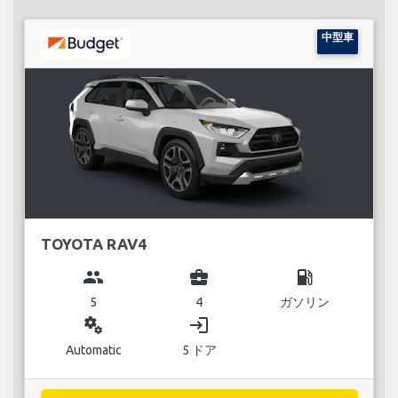
中型車
TOYOTA RAV4
group
business_center
local_gas_station
5
4
ガソリン
miscellaneous_services
login
Automatic
5 ドア