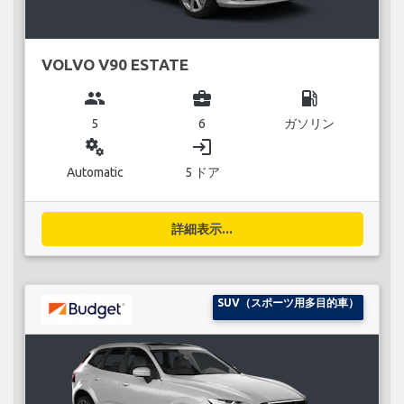
VOLVO V90 ESTATE
group
business_center
local_gas_station
5
6
ガソリン
miscellaneous_services
login
Automatic
5 ドア
詳細表示...
SUV（スポーツ用多目的車）