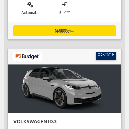
miscellaneous_services
login
Automatic
5 ドア
詳細表示...
コンパクト
VOLKSWAGEN ID.3