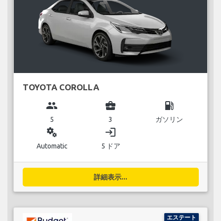
TOYOTA COROLLA
group
business_center
local_gas_station
5
3
ガソリン
miscellaneous_services
login
Automatic
5 ドア
詳細表示...
エステート