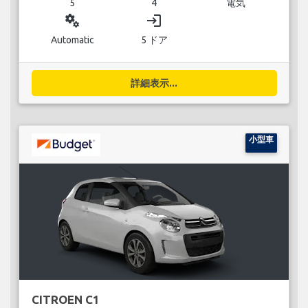
5
4
電気
miscellaneous_services
login
Automatic
5 ドア
詳細表示...
小型車
CITROEN C1