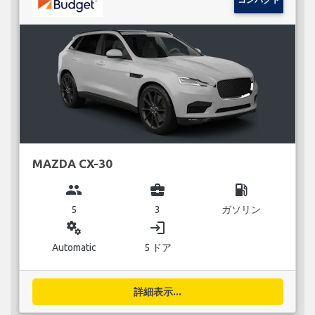
MAZDA CX-30
group
business_center
local_gas_station
5
3
ガソリン
miscellaneous_services
login
Automatic
5 ドア
詳細表示...