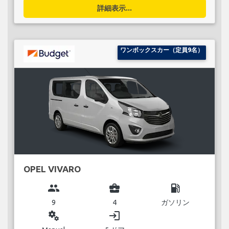
詳細表示...
ワンボックスカー（定員9名）
OPEL VIVARO
group
business_center
local_gas_station
9
4
ガソリン
miscellaneous_services
login