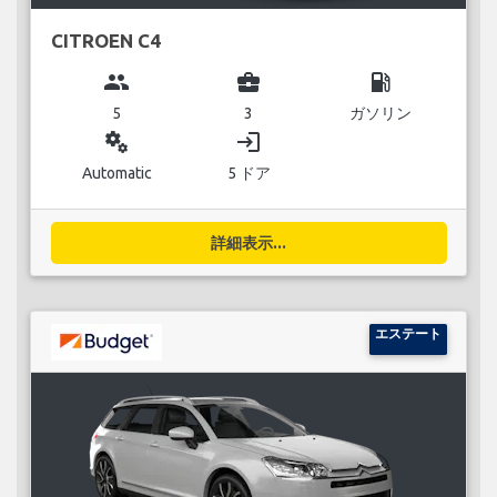
CITROEN C4
group
business_center
local_gas_station
5
3
ガソリン
miscellaneous_services
login
Automatic
5 ドア
詳細表示...
エステート