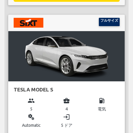
フルサイズ
TESLA MODEL S
group
business_center
local_gas_station
5
4
電気
miscellaneous_services
login
Automatic
5 ドア