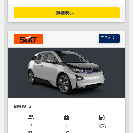
詳細表示...
エコノミー
BMW I3
group
business_center
local_gas_station
4
2
電気