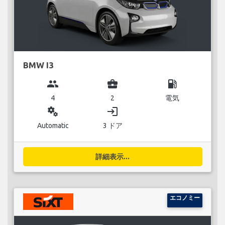
BMW I3
group
business_center
local_gas_station
4
2
電気
miscellaneous_services
login
Automatic
3 ドア
詳細表示...
エコノミー