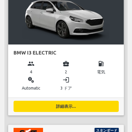
BMW I3 ELECTRIC
group
business_center
local_gas_station
4
2
電気
miscellaneous_services
login
Automatic
3 ドア
詳細表示...
スタンダード