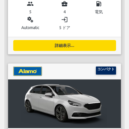
group
business_center
local_gas_station
5
4
電気
miscellaneous_services
login
Automatic
5 ドア
詳細表示...
コンパクト