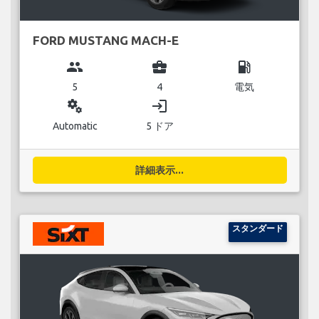
FORD MUSTANG MACH-E
group
business_center
local_gas_station
5
4
電気
miscellaneous_services
login
Automatic
5 ドア
詳細表示...
スタンダード