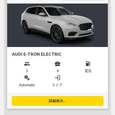
AUDI E-TRON ELECTRIC
group
business_center
local_gas_station
5
4
電気
miscellaneous_services
login
Automatic
5 ドア
詳細表示...