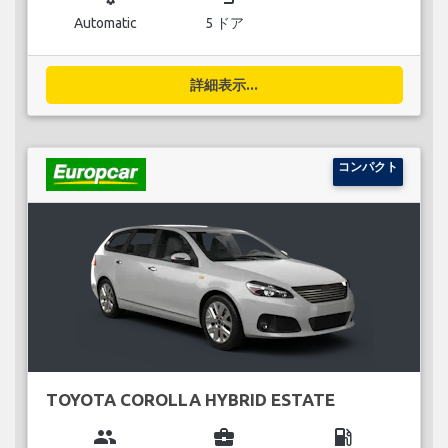
Automatic
5 ドア
詳細表示...
コンパクト
TOYOTA COROLLA HYBRID ESTATE
group
business_center
local_gas_station