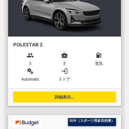
POLESTAR 2
group
business_center
local_gas_station
5
3
電気
miscellaneous_services
login
Automatic
5 ドア
詳細表示...
SUV（スポーツ用多目的車）