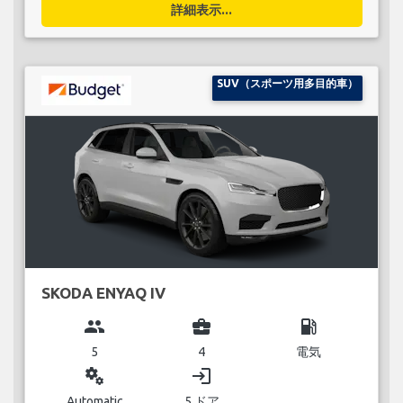
詳細表示...
SUV（スポーツ用多目的車）
SKODA ENYAQ IV
group
business_center
local_gas_station
5
4
電気
miscellaneous_services
login
Automatic
5 ドア