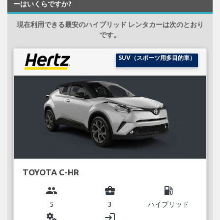
ーはいくらですか?
現在利用できる最安のハイブリッド レンタカーは次のとおり
です。
SUV（スポーツ用多目的車）
TOYOTA C-HR
group
business_center
local_gas_station
5
3
ハイブリッド
miscellaneous_services
login