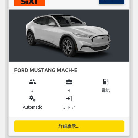
FORD MUSTANG MACH-E
group
business_center
local_gas_station
5
4
電気
miscellaneous_services
login
Automatic
5 ドア
詳細表示...