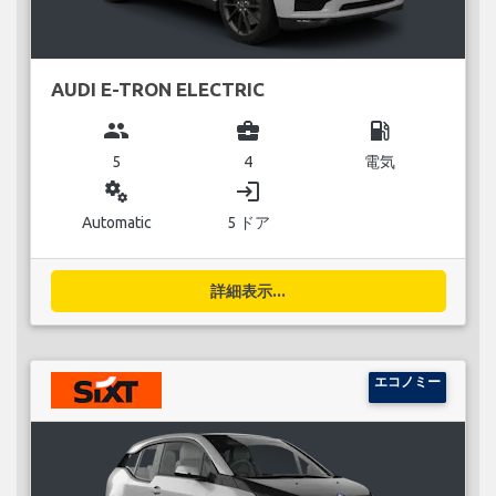
AUDI E-TRON ELECTRIC
group
business_center
local_gas_station
5
4
電気
miscellaneous_services
login
Automatic
5 ドア
詳細表示...
エコノミー