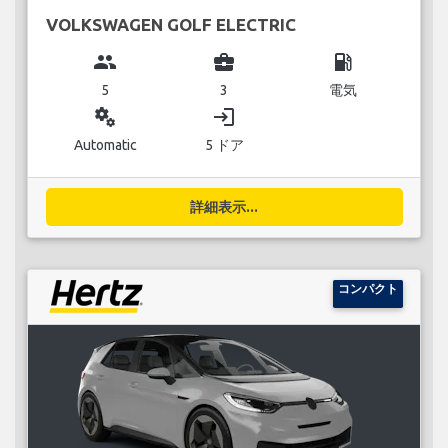
VOLKSWAGEN GOLF ELECTRIC
group
business_center
local_gas_station
5
3
電気
miscellaneous_services
login
Automatic
5 ドア
詳細表示...
コンパクト