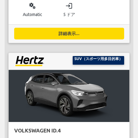
miscellaneous_services
login
Automatic
5 ドア
詳細表示...
SUV（スポーツ用多目的車）
VOLKSWAGEN ID.4