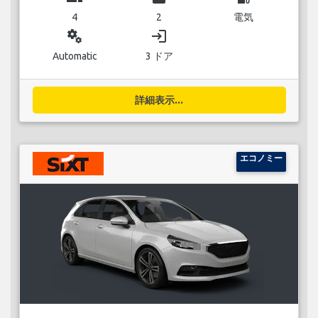
4
2
電気
miscellaneous_services
login
Automatic
3 ドア
詳細表示...
エコノミー