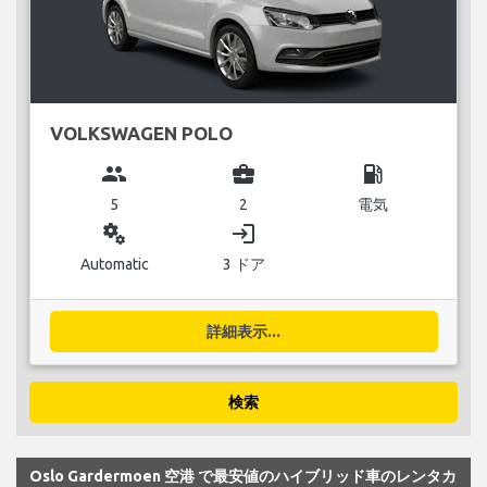
VOLKSWAGEN POLO
group
business_center
local_gas_station
5
2
電気
miscellaneous_services
login
Automatic
3 ドア
詳細表示...
検索
Oslo Gardermoen 空港 で最安値のハイブリッド車のレンタカ