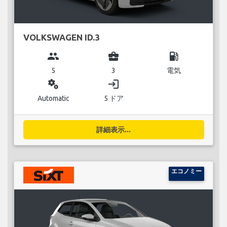
VOLKSWAGEN ID.3
group
business_center
local_gas_station
5
3
電気
miscellaneous_services
login
Automatic
5 ドア
詳細表示...
エコノミー