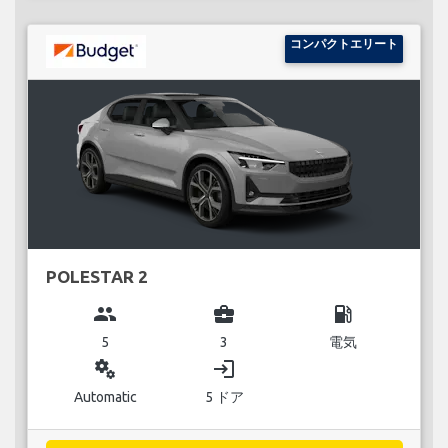
コンパクトエリート
POLESTAR 2
group
business_center
local_gas_station
5
3
電気
miscellaneous_services
login
Automatic
5 ドア