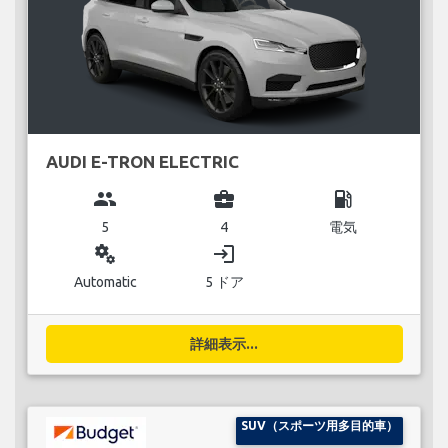
AUDI E-TRON ELECTRIC
group
business_center
local_gas_station
5
4
電気
miscellaneous_services
login
Automatic
5 ドア
詳細表示...
SUV（スポーツ用多目的車）