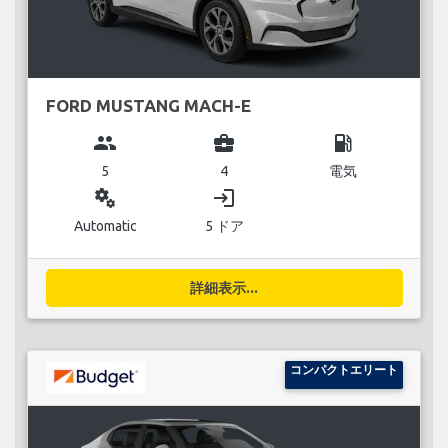
FORD MUSTANG MACH-E
group
business_center
local_gas_station
5
4
電気
miscellaneous_services
login
Automatic
5 ドア
詳細表示...
コンパクトエリート