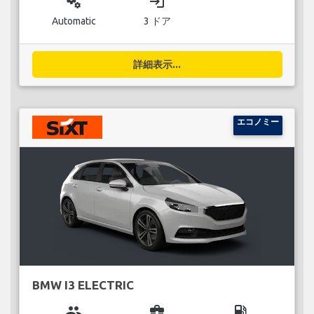
miscellaneous_services
login
Automatic
3 ドア
詳細表示...
エコノミー
BMW I3 ELECTRIC
group
business_center
local_gas_station