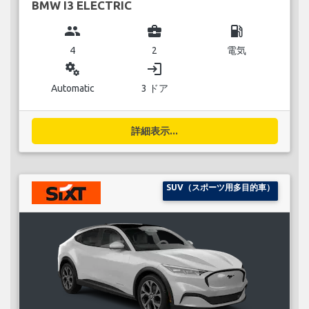
BMW I3 ELECTRIC
group
business_center
local_gas_station
4
2
電気
miscellaneous_services
login
Automatic
3 ドア
詳細表示...
SUV（スポーツ用多目的車）