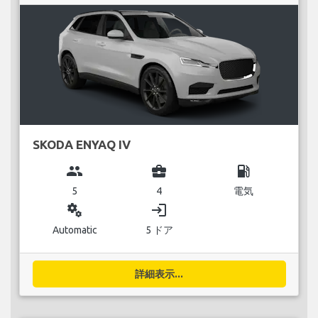
SKODA ENYAQ IV
group
business_center
local_gas_station
5
4
電気
miscellaneous_services
login
Automatic
5 ドア
詳細表示...