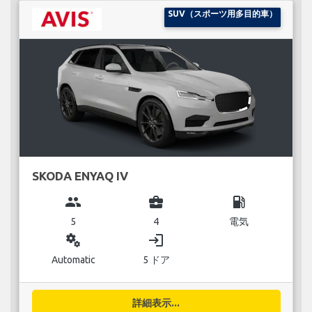
SUV（スポーツ用多目的車）
SKODA ENYAQ IV
group
business_center
local_gas_station
5
4
電気
miscellaneous_services
login
Automatic
5 ドア
詳細表示...