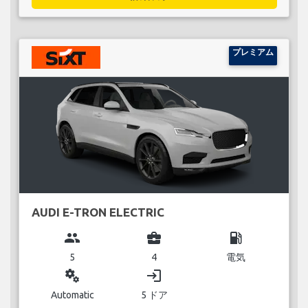
プレミアム
AUDI E-TRON ELECTRIC
group
business_center
local_gas_station
5
4
電気
miscellaneous_services
login
Automatic
5 ドア