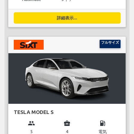
詳細表示...
フルサイズ
TESLA MODEL S
group
business_center
local_gas_station
5
4
電気