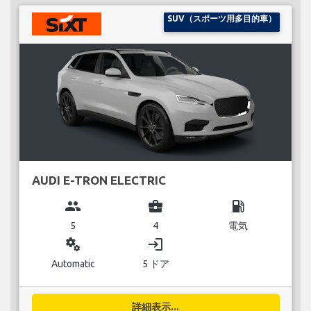
SUV（スポーツ用多目的車）
AUDI E-TRON ELECTRIC
group
business_center
local_gas_station
5
4
電気
miscellaneous_services
login
Automatic
5 ドア
詳細表示...