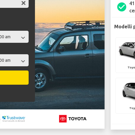
41
check_circle
ce
Modelli 
Toyo
Toy