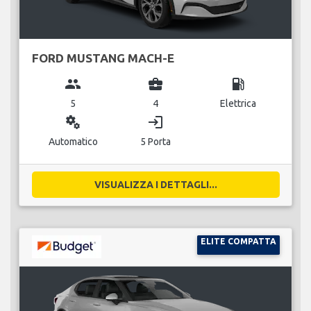
FORD MUSTANG MACH-E
group
business_center
local_gas_station
5
4
Elettrica
miscellaneous_services
login
Automatico
5 Porta
VISUALIZZA I DETTAGLI...
ELITE COMPATTA