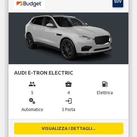
SUV
AUDI E-TRON ELECTRIC
group
business_center
local_gas_station
5
4
Elettrica
miscellaneous_services
login
Automatico
5 Porta
VISUALIZZA I DETTAGLI...