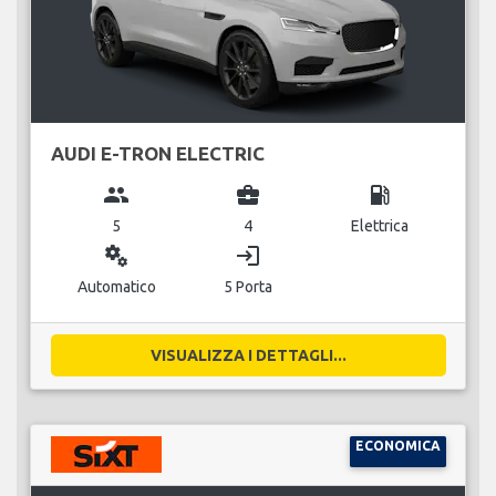
AUDI E-TRON ELECTRIC
group
business_center
local_gas_station
5
4
Elettrica
miscellaneous_services
login
Automatico
5 Porta
VISUALIZZA I DETTAGLI...
ECONOMICA