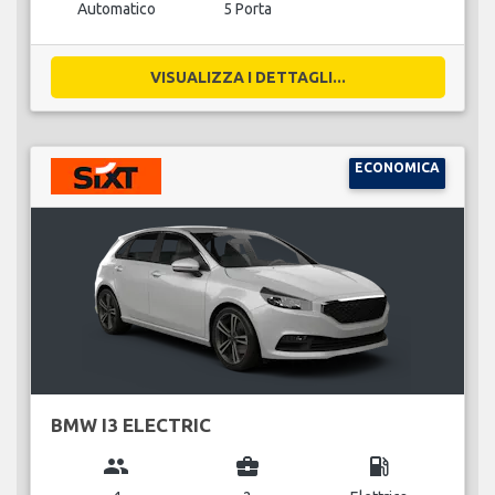
Automatico
5 Porta
VISUALIZZA I DETTAGLI...
ECONOMICA
BMW I3 ELECTRIC
group
business_center
local_gas_station