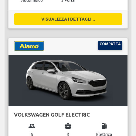
Automatico
3 Porta
VISUALIZZA I DETTAGLI...
COMPATTA
VOLKSWAGEN GOLF ELECTRIC
group
business_center
local_gas_station
5
3
Elettrica