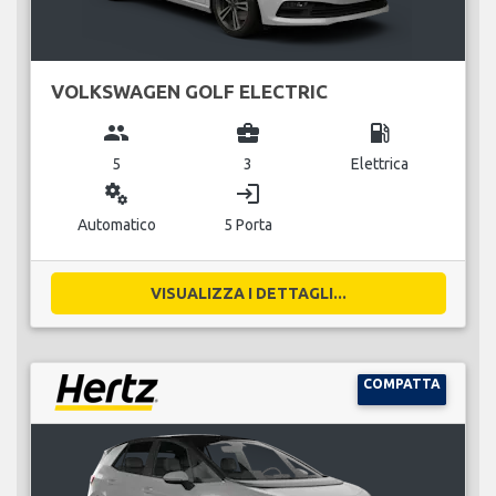
VOLKSWAGEN GOLF ELECTRIC
group
business_center
local_gas_station
5
3
Elettrica
miscellaneous_services
login
Automatico
5 Porta
VISUALIZZA I DETTAGLI...
COMPATTA