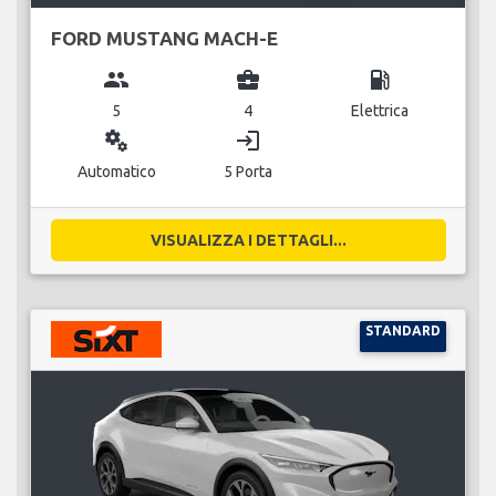
FORD MUSTANG MACH-E
group
business_center
local_gas_station
5
4
Elettrica
miscellaneous_services
login
Automatico
5 Porta
VISUALIZZA I DETTAGLI...
STANDARD