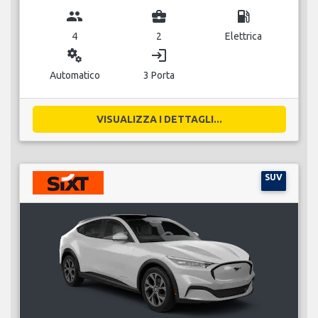
group
business_center
local_gas_station
4
2
Elettrica
miscellaneous_services
login
Automatico
3 Porta
VISUALIZZA I DETTAGLI...
SUV