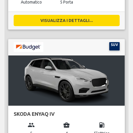
Automatico
5 Porta
VISUALIZZA I DETTAGLI...
SUV
SKODA ENYAQ IV
group
business_center
local_gas_station