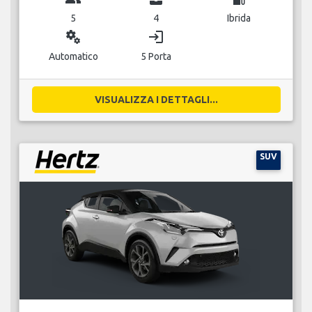
5
4
Ibrida
miscellaneous_services
login
Automatico
5 Porta
VISUALIZZA I DETTAGLI...
SUV