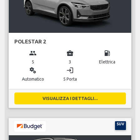
POLESTAR 2
group
business_center
local_gas_station
5
3
Elettrica
miscellaneous_services
login
Automatico
5 Porta
VISUALIZZA I DETTAGLI...
SUV