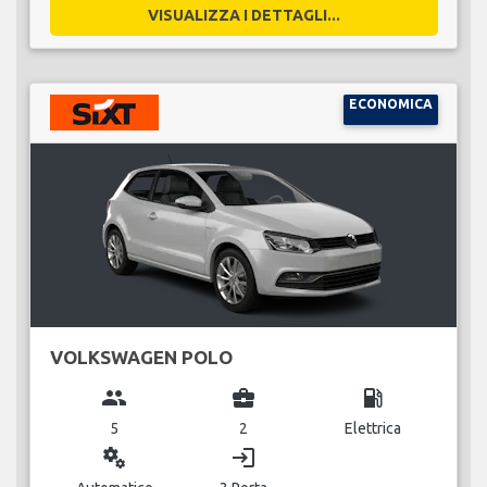
VISUALIZZA I DETTAGLI...
ECONOMICA
VOLKSWAGEN POLO
group
business_center
local_gas_station
5
2
Elettrica
miscellaneous_services
login