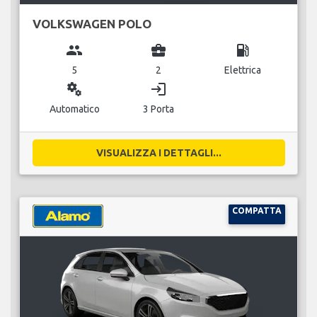
VOLKSWAGEN POLO
group
business_center
local_gas_station
5
2
Elettrica
miscellaneous_services
login
Automatico
3 Porta
VISUALIZZA I DETTAGLI...
COMPATTA