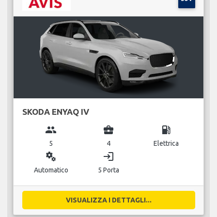
SKODA ENYAQ IV
group
business_center
local_gas_station
5
4
Elettrica
miscellaneous_services
login
Automatico
5 Porta
VISUALIZZA I DETTAGLI...