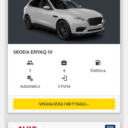
SKODA ENYAQ IV
group
business_center
local_gas_station
5
4
Elettrica
miscellaneous_services
login
Automatico
5 Porta
VISUALIZZA I DETTAGLI...
SUV