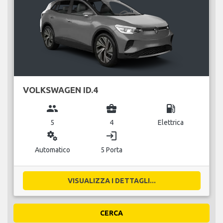
VOLKSWAGEN ID.4
group
business_center
local_gas_station
5
4
Elettrica
miscellaneous_services
login
Automatico
5 Porta
VISUALIZZA I DETTAGLI...
CERCA