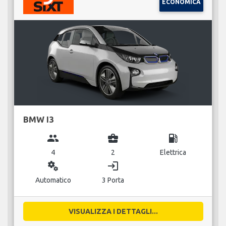
ECONOMICA
BMW I3
group
business_center
local_gas_station
4
2
Elettrica
miscellaneous_services
login
Automatico
3 Porta
VISUALIZZA I DETTAGLI...