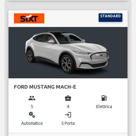
STANDARD
FORD MUSTANG MACH-E
group
business_center
local_gas_station
5
4
Elettrica
miscellaneous_services
login
Automatico
5 Porta