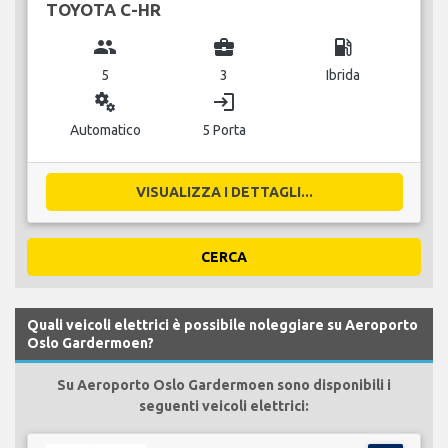
TOYOTA C-HR
group
business_center
local_gas_station
5
3
Ibrida
miscellaneous_services
login
Automatico
5 Porta
VISUALIZZA I DETTAGLI...
CERCA
Quali veicoli elettrici è possibile noleggiare su Aeroporto
Oslo Gardermoen?
Su Aeroporto Oslo Gardermoen sono disponibili i
seguenti veicoli elettrici: