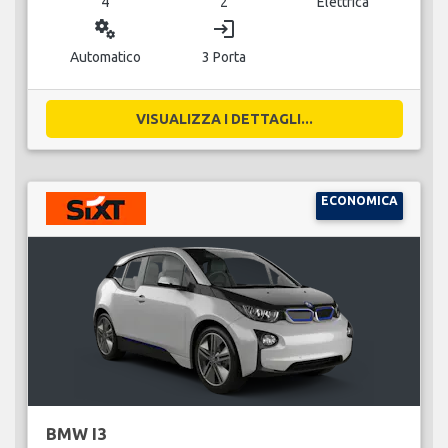
4
2
Elettrica
miscellaneous_services
login
Automatico
3 Porta
VISUALIZZA I DETTAGLI...
ECONOMICA
BMW I3