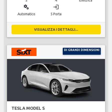
5
4
Elettrica
miscellaneous_services
login
Automatico
5 Porta
VISUALIZZA I DETTAGLI...
DI GRANDI DIMENSIONI
TESLA MODEL S