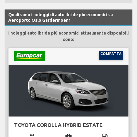
Quali sono i noleggi di auto ibride più economici su
Aeroporto Oslo Gardermoen?
I noleggi auto ibride più economici attualmente disponibili
sono:
COMPATTA
TOYOTA COROLLA HYBRID ESTATE
group
business_center
local_gas_station