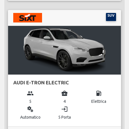
SUV
AUDI E-TRON ELECTRIC
group
business_center
local_gas_station
5
4
Elettrica
miscellaneous_services
login
Automatico
5 Porta