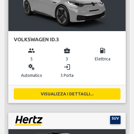
VOLKSWAGEN ID.3
group
business_center
local_gas_station
5
3
Elettrica
miscellaneous_services
login
Automatico
5 Porta
VISUALIZZA I DETTAGLI...
SUV