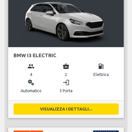
BMW I3 ELECTRIC
group
business_center
local_gas_station
4
2
Elettrica
miscellaneous_services
login
Automatico
3 Porta
VISUALIZZA I DETTAGLI...