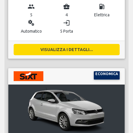
group
business_center
local_gas_station
5
4
Elettrica
miscellaneous_services
login
Automatico
5 Porta
VISUALIZZA I DETTAGLI...
ECONOMICA