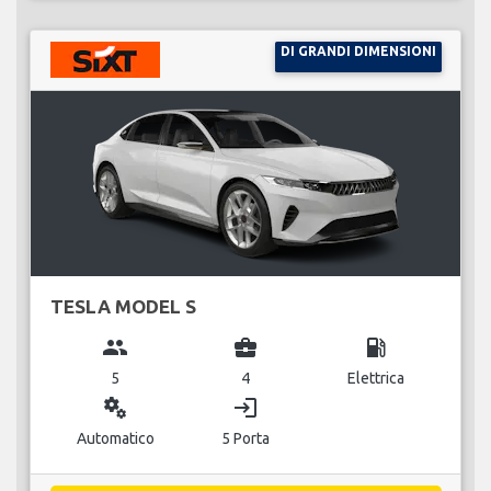
DI GRANDI DIMENSIONI
TESLA MODEL S
group
business_center
local_gas_station
5
4
Elettrica
miscellaneous_services
login
Automatico
5 Porta