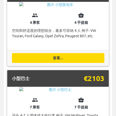
group
business_center
4 乘客
4 手提箱
空间和舒适度的理想组合，最多可容纳 4 人 例子: VW
Touran, Ford Galaxy, Opel Zefira, Peugeot 807, etc.
查看...
€2103
小型巴士
group
business_center
7 乘客
7 手提箱
适合 4-7 人团体或大件行李 例子: VW Multivan, Toyota