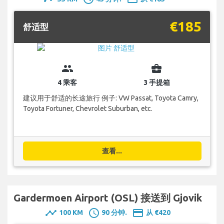
€185
舒适型
group
business_center
4 乘客
3 手提箱
建议用于舒适的长途旅行 例子: VW Passat, Toyota Camry,
Toyota Fortuner, Chevrolet Suburban, etc.
查看...
Gardermoen Airport (OSL) 接送到 Gjovik
timeline
schedule
payment
100 KM
90 分钟.
从 €420