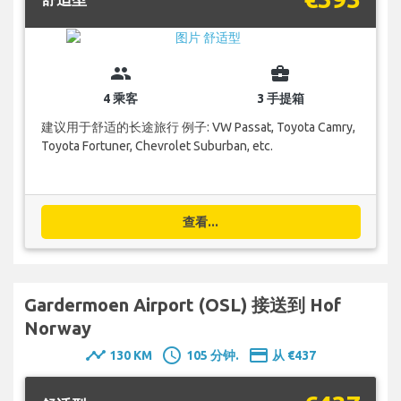
group
business_center
4 乘客
3 手提箱
建议用于舒适的长途旅行 例子: VW Passat, Toyota Camry,
Toyota Fortuner, Chevrolet Suburban, etc.
查看...
Gardermoen Airport (OSL) 接送到 Hof
Norway
timeline
schedule
payment
130 KM
105 分钟.
从 €437