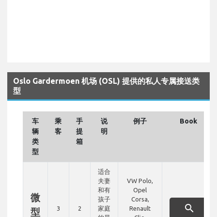
Oslo Gardermoen 机场 (OSL) 提供的私人专属接送类
型
车
乘
手
说
例子
Book
辆
客
提
明
类
箱
型
适合
夫妻
VW Polo,
和有
Opel
微
孩子
Corsa,
search
3
2
家庭
Renault
型