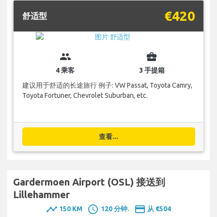
€420
舒适型
group
business_center
4 乘客
3 手提箱
建议用于舒适的长途旅行 例子: VW Passat, Toyota Camry,
Toyota Fortuner, Chevrolet Suburban, etc.
查看...
Gardermoen Airport (OSL) 接送到
Lillehammer
timeline
schedule
payment
150 KM
120 分钟.
从 €504