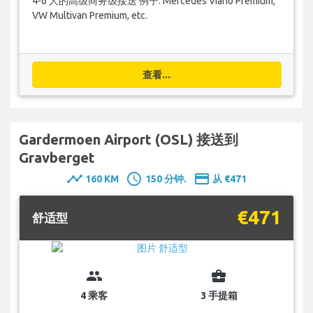
4-6 人的高级商务级接送 例子: Mercedes Viano Premium,
VW Multivan Premium, etc.
查看...
Gardermoen Airport (OSL) 接送到
Gravberget
timeline
schedule
payment
160 KM
150 分钟.
从 €471
€471
舒适型
group
business_center
4 乘客
3 手提箱