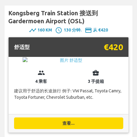
Kongsberg Train Station 接送到
Gardermoen Airport (OSL)
timeline
schedule
payment
160 KM
130 分钟.
从 €420
€420
舒适型
group
business_center
4 乘客
3 手提箱
建议用于舒适的长途旅行 例子: VW Passat, Toyota Camry,
Toyota Fortuner, Chevrolet Suburban, etc.
查看...