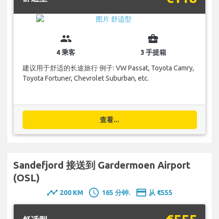
group
business_center
4 乘客
3 手提箱
建议用于舒适的长途旅行 例子: VW Passat, Toyota Camry,
Toyota Fortuner, Chevrolet Suburban, etc.
查看...
Sandefjord 接送到 Gardermoen Airport
(OSL)
timeline
schedule
payment
200 KM
165 分钟.
从 €555