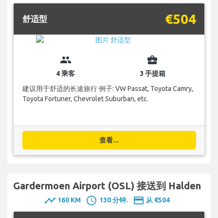
€504
舒适型
group
business_center
4 乘客
3 手提箱
建议用于舒适的长途旅行 例子: VW Passat, Toyota Camry,
Toyota Fortuner, Chevrolet Suburban, etc.
查看...
Gardermoen Airport (OSL) 接送到 Halden
timeline
schedule
payment
160 KM
130 分钟.
从 €504