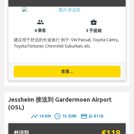
group
business_center
4 乘客
3 手提箱
建议用于舒适的长途旅行 例子: VW Passat, Toyota Camry,
Toyota Fortuner, Chevrolet Suburban, etc.
查看...
Jessheim 接送到 Gardermoen Airport
(OSL)
timeline
schedule
payment
10 KM
15 分钟.
从 €118
€118
舒适型