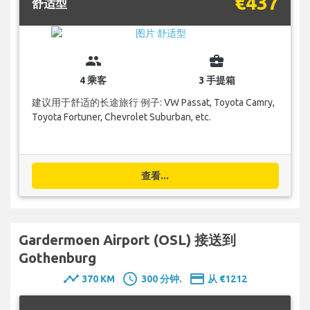
€437
舒适型
group
business_center
4 乘客
3 手提箱
建议用于舒适的长途旅行 例子: VW Passat, Toyota Camry,
Toyota Fortuner, Chevrolet Suburban, etc.
查看...
Gardermoen Airport (OSL) 接送到
Gothenburg
timeline
schedule
payment
370 KM
300 分钟.
从 €1212