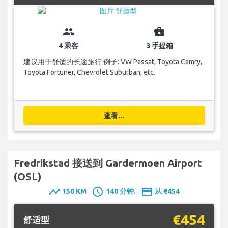
group
business_center
4 乘客
3 手提箱
建议用于舒适的长途旅行 例子: VW Passat, Toyota Camry,
Toyota Fortuner, Chevrolet Suburban, etc.
查看...
Fredrikstad 接送到 Gardermoen Airport
(OSL)
timeline
schedule
payment
150 KM
140 分钟.
从 €454
€454
舒适型