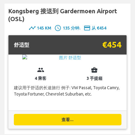
Kongsberg 接送到 Gardermoen Airport
(OSL)
timeline
schedule
payment
145 KM
135 分钟.
从 €454
€454
舒适型
group
business_center
4 乘客
3 手提箱
建议用于舒适的长途旅行 例子: VW Passat, Toyota Camry,
Toyota Fortuner, Chevrolet Suburban, etc.
查看...