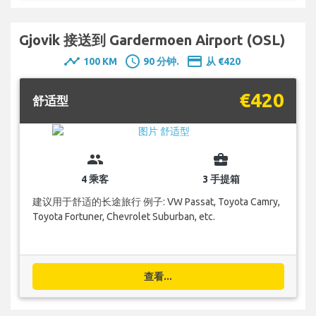
Gjovik 接送到 Gardermoen Airport (OSL)
timeline
schedule
payment
100 KM
90 分钟.
从 €420
€420
舒适型
group
business_center
4 乘客
3 手提箱
建议用于舒适的长途旅行 例子: VW Passat, Toyota Camry,
Toyota Fortuner, Chevrolet Suburban, etc.
查看...