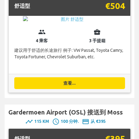
€504
舒适型
group
business_center
4 乘客
3 手提箱
建议用于舒适的长途旅行 例子: VW Passat, Toyota Camry,
Toyota Fortuner, Chevrolet Suburban, etc.
查看...
Gardermoen Airport (OSL) 接送到 Moss
timeline
schedule
payment
115 KM
100 分钟.
从 €395
€395
舒适型