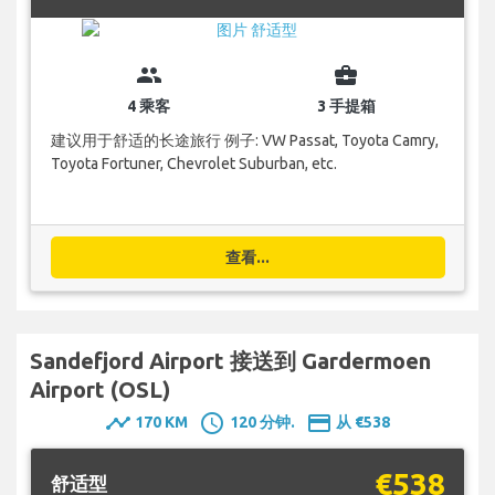
group
business_center
4 乘客
3 手提箱
建议用于舒适的长途旅行 例子: VW Passat, Toyota Camry,
Toyota Fortuner, Chevrolet Suburban, etc.
查看...
Sandefjord Airport 接送到 Gardermoen
Airport (OSL)
timeline
schedule
payment
170 KM
120 分钟.
从 €538
€538
舒适型