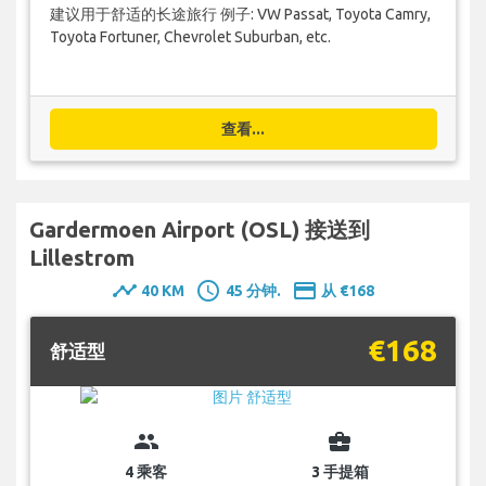
建议用于舒适的长途旅行 例子: VW Passat, Toyota Camry,
Toyota Fortuner, Chevrolet Suburban, etc.
查看...
Gardermoen Airport (OSL) 接送到
Lillestrom
timeline
schedule
payment
40 KM
45 分钟.
从 €168
€168
舒适型
group
business_center
4 乘客
3 手提箱