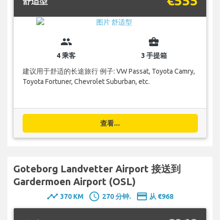
€555
舒适型
group
business_center
4 乘客
3 手提箱
建议用于舒适的长途旅行 例子: VW Passat, Toyota Camry,
Toyota Fortuner, Chevrolet Suburban, etc.
查看...
Goteborg Landvetter Airport 接送到
Gardermoen Airport (OSL)
timeline
schedule
payment
370 KM
270 分钟.
从 €968