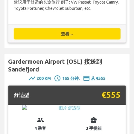
建议用于舒适的长途旅行 例子: VW Passat, Toyota Camry,
Toyota Fortuner, Chevrolet Suburban, etc.
查看...
Gardermoen Airport (OSL) 接送到
Sandefjord
timeline
schedule
payment
200 KM
165 分钟.
从 €555
€555
舒适型
group
business_center
4 乘客
3 手提箱