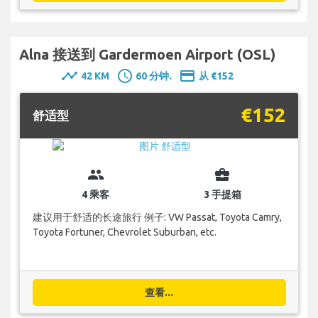
Alna 接送到 Gardermoen Airport (OSL)
timeline
schedule
payment
42 KM
60 分钟.
从 €152
€152
舒适型
group
business_center
4 乘客
3 手提箱
建议用于舒适的长途旅行 例子: VW Passat, Toyota Camry,
Toyota Fortuner, Chevrolet Suburban, etc.
查看...