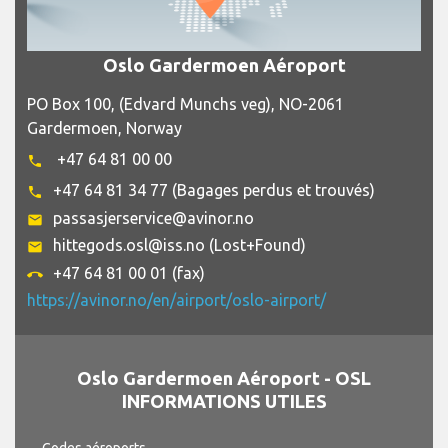
Oslo Gardermoen Aéroport
PO Box 100, (Edvard Munchs veg), NO-2061
Gardermoen, Norway
+47 64 81 00 00
phone
+47 64 81 34 77 (Bagages perdus et trouvés)
phone
passasjerservice@avinor.no
email
hittegods.osl@iss.no (Lost+Found)
email
+47 64 81 00 01 (fax)
call_end
https://avinor.no/en/airport/oslo-airport/
Oslo Gardermoen Aéroport - OSL
INFORMATIONS UTILES
Codes aéroports