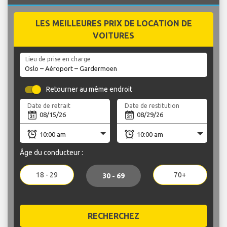
LES MEILLEURES PRIX DE LOCATION DE
VOITURES
Lieu de prise en charge
Retourner au même endroit
Date de retrait
Date de restitution
Âge du conducteur :
18 - 29
70+
30 - 69
RECHERCHEZ