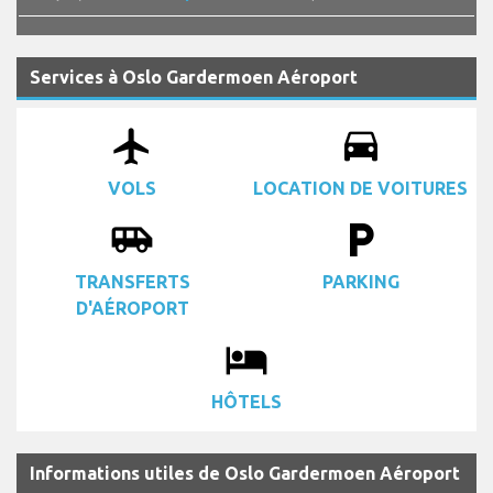
Services à Oslo Gardermoen Aéroport
airplanemode_active
drive_eta
VOLS
LOCATION DE VOITURES
airport_shuttle
local_parking
TRANSFERTS
PARKING
D'AÉROPORT
local_hotel
HÔTELS
Informations utiles de Oslo Gardermoen Aéroport