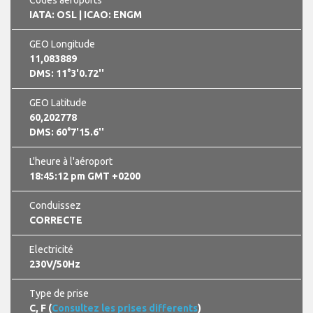
IATA: OSL
| ICAO: ENGM
GEO Longitude
11,083889
DMS: 11°3'0.72''
GEO Latitude
60,202778
DMS: 60°7'15.6''
L'heure à l'aéroport
18:45:13 pm GMT +0200
Conduissez
CORRECTE
Electricité
230V/50Hz
Type de prise
C, F (
Consultez les prises differents
)